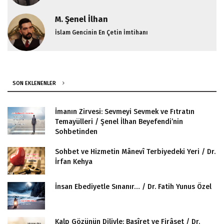
M. Şenel İlhan
İslam Gencinin En Çetin İmtihanı
SON EKLENENLER
İmanın Zirvesi: Sevmeyi Sevmek ve Fıtratın
Temayülleri / Şenel İlhan Beyefendi’nin
Sohbetinden
Sohbet ve Hizmetin Mânevî Terbiyedeki Yeri / Dr.
İrfan Kehya
İnsan Ebediyetle Sınanır… / Dr. Fatih Yunus Özel
Kalp Gözünün Diliyle: Basîret ve Firâset / Dr.