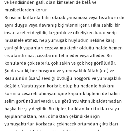
ve kendisinden gafil olan kimseleri de belâ ve
musibetlerden korur.
Bu ismin kullarda hilm olarak yansıması veya tezahürü de
aynı duygu veya davranış biçimlerini içerir. Hilm sahibi bir
insan aceleci değildir, kızgınlık ve öfkeliyken karar verip
muamele etmez, hep yumuşak huyludur, nefsine karşı
yanlışlık yapanları cezaya muktedir olduğu halde hemen
cezalandırmaz, cezalarını tehir eder veya affeder. Bu
konularda çok sabırlı, çok sakin ve çok hoş görülüdür.
Şu da var ki, her hoşgörü ve yumuşaklık Allah (c.c.) ve
Resulünün (s.a.v.) sevdiği, övdüğü hoşgörü ve yumuşaklık
değildir. Yaratılıştan korkak, olup bu nedenle hakkını
koruma cesareti olmayan içine kapanık tiplerin de halim
selim görüntüleri vardır. Bu görüntü vitrinlik aldatmadan
başka bir şey değildir. Bu tipler, halktan korktukları veya
ayıplanmaktan, rezil olmaktan çekindikleri için
yumuşaktırlar. Korkacak, çekinecek ortamdan çıktıkları