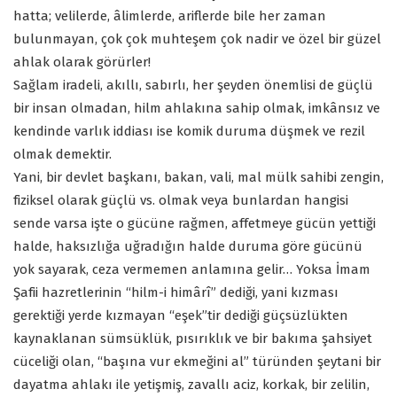
hatta; velilerde, âlimlerde, ariflerde bile her zaman
bulunmayan, çok çok muhteşem çok nadir ve özel bir güzel
ahlak olarak görürler!
Sağlam iradeli, akıllı, sabırlı, her şeyden önemlisi de güçlü
bir insan olmadan, hilm ahlakına sahip olmak, imkânsız ve
kendinde varlık iddiası ise komik duruma düşmek ve rezil
olmak demektir.
Yani, bir devlet başkanı, bakan, vali, mal mülk sahibi zengin,
fiziksel olarak güçlü vs. olmak veya bunlardan hangisi
sende varsa işte o gücüne rağmen, affetmeye gücün yettiği
halde, haksızlığa uğradığın halde duruma göre gücünü
yok sayarak, ceza vermemen anlamına gelir… Yoksa İmam
Şafii hazretlerinin “hilm-i himârî” dediği, yani kızması
gerektiği yerde kızmayan “eşek”tir dediği güçsüzlükten
kaynaklanan sümsüklük, pısırıklık ve bir bakıma şahsiyet
cüceliği olan, “başına vur ekmeğini al” türünden şeytani bir
dayatma ahlakı ile yetişmiş, zavallı aciz, korkak, bir zelilin,