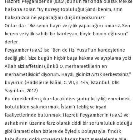
Hazreti Peygamber de (s.a.v )bunun farkında olarak Mekke
halkına sorar: “Ey Kureyş topluluğu! Şimdi benim, sizin
hakkınızda ne yapacağımı düşünüyorsunuz?”
Onlar da : “Biz senin hayır ve iyilik yapacağını umarız. Sen
kerem ve iyilik sahibi bir kardeşsin, böyle birinin oğlusun”
derler.
Peygamber (s.a.v.) ise “Ben de Hz. Yusuf’un kardeşlerine
dediği gibi, ‘size bugün hiçbir başa kakma ve ayıplama yok!
Allah sizi affetsin! Çünkü O, merhametlilerin en
merhametlisidir.’ diyorum. Haydi, gidiniz! Artık serbestsiniz.”
buyurur. (Hadislerle İslâm, C. VII, s. 144, İstanbul: DİB
Yayınları, 2017)
Bu örneklerden çıkarılacak ders şudur ki, iyiliği emretmek,
kötülükten sakındırmak, İslam’ı tebliğ ve irşad
faaliyetlerinde bulunmak, Hazreti Peygamber’in (s.a.v.) ve
ashabının üzerine farz olarak ciddi bir sorumluluk olduğu
gibi ümmeti olan bizlere de öyledir. Dolayısıyla, fındık
kabuğunu doldurmayacak kadar basit meselelerde bile