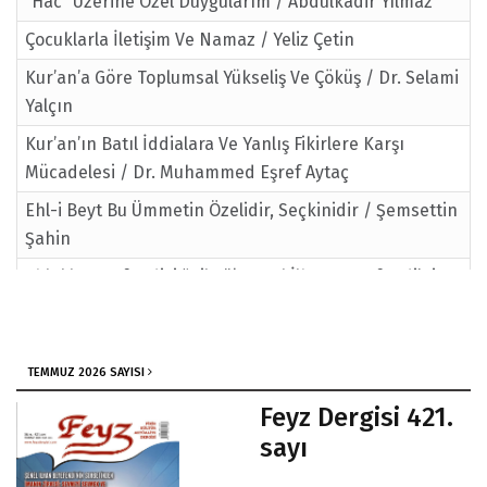
“Hac” Üzerine Özel Duygularım / Abdulkadir Yılmaz
Çocuklarla İletişim Ve Namaz / Yeliz Çetin
Kur’an’a Göre Toplumsal Yükseliş Ve Çöküş / Dr. Selami
Yalçın
Kur’an’ın Batıl İddialara Ve Yanlış Fikirlere Karşı
Mücadelesi / Dr. Muhammed Eşref Aytaç
Ehl-i Beyt Bu Ümmetin Özelidir, Seçkinidir / Şemsettin
Şahin
Ahlakların Efendisi “Hilm”/ Şenel İlhan Beyefendi’nin
Sohbetinden
TEMMUZ 2026 SAYISI
Feyz Dergisi 421.
sayı