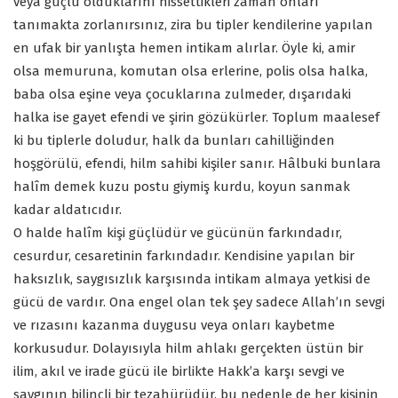
veya güçlü olduklarını hissettikleri zaman onları
tanımakta zorlanırsınız, zira bu tipler kendilerine yapılan
en ufak bir yanlışta hemen intikam alırlar. Öyle ki, amir
olsa memuruna, komutan olsa erlerine, polis olsa halka,
baba olsa eşine veya çocuklarına zulmeder, dışarıdaki
halka ise gayet efendi ve şirin gözükürler. Toplum maalesef
ki bu tiplerle doludur, halk da bunları cahilliğinden
hoşgörülü, efendi, hilm sahibi kişiler sanır. Hâlbuki bunlara
halîm demek kuzu postu giymiş kurdu, koyun sanmak
kadar aldatıcıdır.
O halde halîm kişi güçlüdür ve gücünün farkındadır,
cesurdur, cesaretinin farkındadır. Kendisine yapılan bir
haksızlık, saygısızlık karşısında intikam almaya yetkisi de
gücü de vardır. Ona engel olan tek şey sadece Allah’ın sevgi
ve rızasını kazanma duygusu veya onları kaybetme
korkusudur. Dolayısıyla hilm ahlakı gerçekten üstün bir
ilim, akıl ve irade gücü ile birlikte Hakk’a karşı sevgi ve
saygının bilinçli bir tezahürüdür, bu nedenle de her kişinin