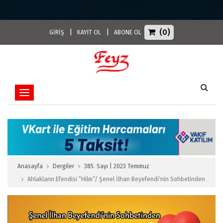
(0)
|
|
GİRİŞ
KAYIT OL
ABONE OL
Toggle navigation
Anasayfa
Dergiler
385. Sayı | 2023 Temmuz
Ahlakların Efendisi “Hilm”/ Şenel İlhan Beyefendi’nin Sohbetinden