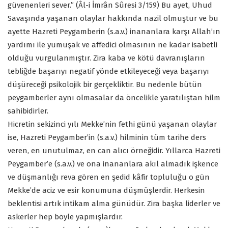
güvenenleri sever.” (Âl-i İmrân Sûresi 3/159) Bu ayet, Uhud
Savaşında yaşanan olaylar hakkında nazil olmuştur ve bu
ayette Hazreti Peygamberin (s.a.v.) inananlara karşı Allah’ın
yardımı ile yumuşak ve affedici olmasının ne kadar isabetli
olduğu vurgulanmıştır. Zira kaba ve kötü davranışların
tebliğde başarıyı negatif yönde etkileyeceği veya başarıyı
düşüreceği psikolojik bir gerçekliktir. Bu nedenle bütün
peygamberler aynı olmasalar da öncelikle yaratılıştan hilm
sahibidirler.
Hicretin sekizinci yılı Mekke’nin fethi günü yaşanan olaylar
ise, Hazreti Peygamber’in (s.a.v.) hilminin tüm tarihe ders
veren, en unutulmaz, en can alıcı örneğidir. Yıllarca Hazreti
Peygamber’e (s.a.v.) ve ona inananlara akıl almadık işkence
ve düşmanlığı reva gören en şedid kâfir topluluğu o gün
Mekke’de aciz ve esir konumuna düşmüşlerdir. Herkesin
beklentisi artık intikam alma günüdür. Zira başka liderler ve
askerler hep böyle yapmışlardır.