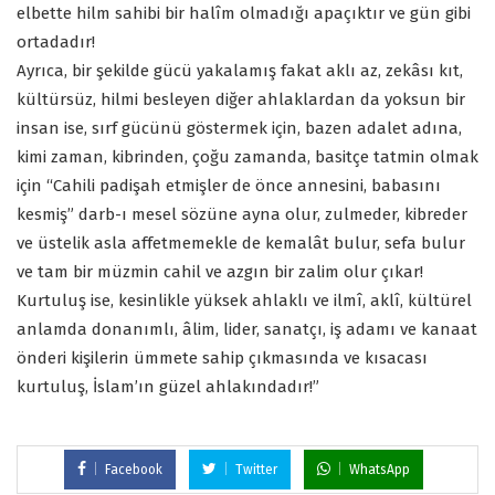
elbette hilm sahibi bir halîm olmadığı apaçıktır ve gün gibi
ortadadır!
Ayrıca, bir şekilde gücü yakalamış fakat aklı az, zekâsı kıt,
kültürsüz, hilmi besleyen diğer ahlaklardan da yoksun bir
insan ise, sırf gücünü göstermek için, bazen adalet adına,
kimi zaman, kibrinden, çoğu zamanda, basitçe tatmin olmak
için “Cahili padişah etmişler de önce annesini, babasını
kesmiş” darb-ı mesel sözüne ayna olur, zulmeder, kibreder
ve üstelik asla affetmemekle de kemalât bulur, sefa bulur
ve tam bir müzmin cahil ve azgın bir zalim olur çıkar!
Kurtuluş ise, kesinlikle yüksek ahlaklı ve ilmî, aklî, kültürel
anlamda donanımlı, âlim, lider, sanatçı, iş adamı ve kanaat
önderi kişilerin ümmete sahip çıkmasında ve kısacası
kurtuluş, İslam’ın güzel ahlakındadır!”
Facebook
Twitter
WhatsApp