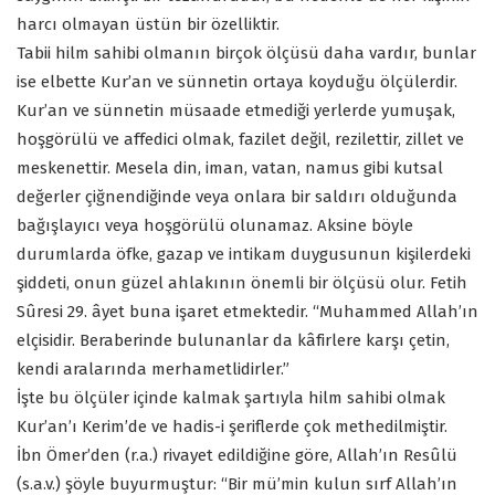
harcı olmayan üstün bir özelliktir.
Tabii hilm sahibi olmanın birçok ölçüsü daha vardır, bunlar
ise elbette Kur’an ve sünnetin ortaya koyduğu ölçülerdir.
Kur’an ve sünnetin müsaade etmediği yerlerde yumuşak,
hoşgörülü ve affedici olmak, fazilet değil, rezilettir, zillet ve
meskenettir. Mesela din, iman, vatan, namus gibi kutsal
değerler çiğnendiğinde veya onlara bir saldırı olduğunda
bağışlayıcı veya hoşgörülü olunamaz. Aksine böyle
durumlarda öfke, gazap ve intikam duygusunun kişilerdeki
şiddeti, onun güzel ahlakının önemli bir ölçüsü olur. Fetih
Sûresi 29. âyet buna işaret etmektedir. “Muhammed Allah’ın
elçisidir. Beraberinde bulunanlar da kâfirlere karşı çetin,
kendi aralarında merhametlidirler.”
İşte bu ölçüler içinde kalmak şartıyla hilm sahibi olmak
Kur’an’ı Kerim’de ve hadis-i şeriflerde çok methedilmiştir.
İbn Ömer’den (r.a.) rivayet edildiğine göre, Allah’ın Resûlü
(s.a.v.) şöyle buyurmuştur: “Bir mü’min kulun sırf Allah’ın