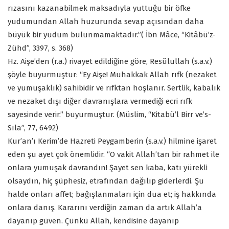
rızasını kazanabilmek maksadıyla yuttuğu bir öfke
yudumundan Allah huzurunda sevap açısından daha
büyük bir yudum bulunmamaktadır.”( İbn Mâce, “Kitâbü’z-
Zühd”, 3397, s. 368)
Hz. Aişe’den (r.a.) rivayet edildiğine göre, Resûlullah (s.a.v.)
şöyle buyurmuştur: “Ey Aişe! Muhakkak Allah rıfk (nezaket
ve yumuşaklık) sahibidir ve rıfktan hoşlanır. Sertlik, kabalık
ve nezaket dışı diğer davranışlara vermediği ecri rıfk
sayesinde verir.” buyurmuştur. (Müslim, “Kitabü’l Birr ve’s-
Sıla”, 77, 6492)
Kur’an’ı Kerim’de Hazreti Peygamberin (s.a.v.) hilmine işaret
eden şu ayet çok önemlidir. “O vakit Allah’tan bir rahmet ile
onlara yumuşak davrandın! Şayet sen kaba, katı yürekli
olsaydın, hiç şüphesiz, etrafından dağılıp giderlerdi. Şu
halde onları affet; bağışlanmaları için dua et; iş hakkında
onlara danış. Kararını verdiğin zaman da artık Allah’a
dayanıp güven. Çünkü Allah, kendisine dayanıp