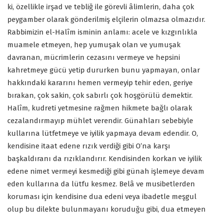
ki, özellikle irşad ve tebliğ ile görevli âlimlerin, daha çok
peygamber olarak gönderilmiş elçilerin olmazsa olmazıdır.
Rabbimizin el-Halîm isminin anlamı: acele ve kızgınlıkla
muamele etmeyen, hep yumuşak olan ve yumuşak
davranan, mücrimlerin cezasını vermeye ve hepsini
kahretmeye gücü yetip dururken bunu yapmayan, onlar
hakkındaki kararını hemen vermeyip tehir eden, geriye
bırakan, çok sakin, çok sabırlı çok hoşgörülü demektir.
Halîm, kudreti yetmesine rağmen hikmete bağlı olarak
cezalandırmayıp mühlet verendir. Günahları sebebiyle
kullarına lütfetmeye ve iyilik yapmaya devam edendir. O,
kendisine itaat edene rızık verdiği gibi O’na karşı
başkaldıranı da rızıklandırır. Kendisinden korkan ve iyilik
edene nimet vermeyi kesmediği gibi günah işlemeye devam
eden kullarına da lütfu kesmez. Belâ ve musibetlerden
koruması için kendisine dua edeni veya ibadetle meşgul
olup bu dilekte bulunmayanı koruduğu gibi, dua etmeyen