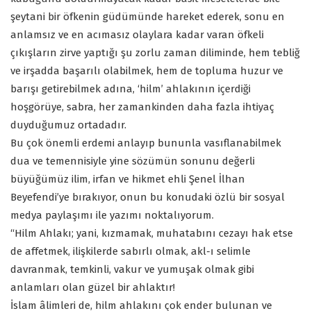
şeytani bir öfkenin güdümünde hareket ederek, sonu en
anlamsız ve en acımasız olaylara kadar varan öfkeli
çıkışların zirve yaptığı şu zorlu zaman diliminde, hem tebliğ
ve irşadda başarılı olabilmek, hem de topluma huzur ve
barışı getirebilmek adına, ‘hilm’ ahlakının içerdiği
hoşgörüye, sabra, her zamankinden daha fazla ihtiyaç
duyduğumuz ortadadır.
Bu çok önemli erdemi anlayıp bununla vasıflanabilmek
dua ve temennisiyle yine sözümün sonunu değerli
büyüğümüz ilim, irfan ve hikmet ehli Şenel İlhan
Beyefendi’ye bırakıyor, onun bu konudaki özlü bir sosyal
medya paylaşımı ile yazımı noktalıyorum.
“Hilm Ahlakı; yani, kızmamak, muhatabını cezayı hak etse
de affetmek, ilişkilerde sabırlı olmak, akl-ı selimle
davranmak, temkinli, vakur ve yumuşak olmak gibi
anlamları olan güzel bir ahlaktır!
İslam âlimleri de, hilm ahlakını çok ender bulunan ve