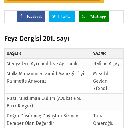
Facebook
Twitter
WhatsApp
Feyz Dergisi 201. sayı
BAŞLIK
YAZAR
Medyadaki Ayrımcılık ve Ayrıcalık
Halime Alçay
Molla Muhammed Zahid Malazgirtî'yi
M.Fadıl
Rahmetle Anıyoruz
Geylani
Efendi
Nasıl Müslüman Oldum (Avukat Ebu
Bakr Rieger)
Doğru Düşünme; Doğuştan Bizimle
Taha
Beraber Olan Değerdir
Ömeroğlu