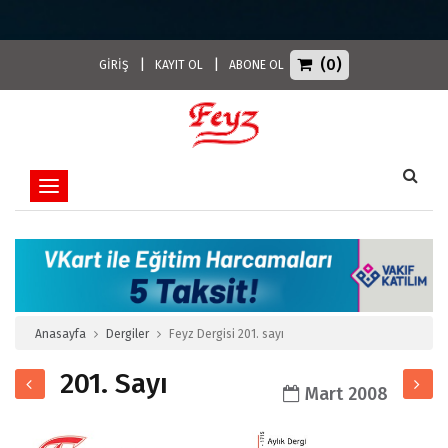
(0)
|
|
GİRİŞ
KAYIT OL
ABONE OL
Toggle navigation
Anasayfa
Dergiler
Feyz Dergisi 201. sayı
201. Sayı
Mart 2008