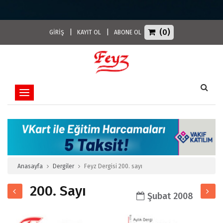
(0)
|
|
GİRİŞ
KAYIT OL
ABONE OL
Toggle navigation
Anasayfa
Dergiler
Feyz Dergisi 200. sayı
200. Sayı
Şubat 2008