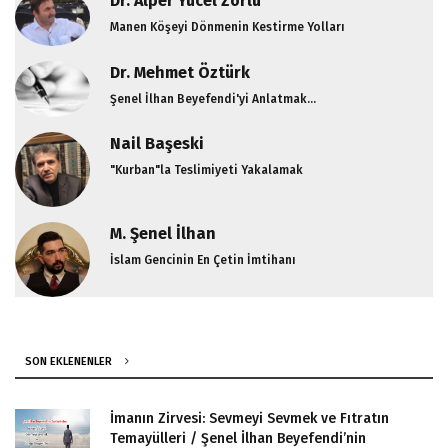
Dr. Alper Yücel Zorlu
Manen Köşeyi Dönmenin Kestirme Yolları
Dr. Mehmet Öztürk
Şenel İlhan Beyefendi'yi Anlatmak...
Nail Başeski
"Kurban"la Teslimiyeti Yakalamak
M. Şenel İlhan
İslam Gencinin En Çetin İmtihanı
SON EKLENENLER
İmanın Zirvesi: Sevmeyi Sevmek ve Fıtratın
Temayülleri / Şenel İlhan Beyefendi’nin