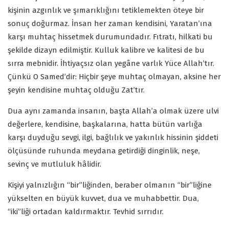
kişinin azgınlık ve şımarıklığını tetiklemekten öteye bir
sonuç doğurmaz. İnsan her zaman kendisini, Yaratan’ına
karşı muhtaç hissetmek durumundadır. Fıtratı, hilkati bu
şekilde dizayn edilmiştir. Kulluk kalibre ve kalitesi de bu
sırra mebnidir. İhtiyaçsız olan yegâne varlık Yüce Allah’tır.
Çünkü O Samed’dir: Hiçbir şeye muhtaç olmayan, aksine her
şeyin kendisine muhtaç olduğu Zat’tır.
Dua aynı zamanda insanın, başta Allah’a olmak üzere ulvi
değerlere, kendisine, başkalarına, hatta bütün varlığa
karşı duyduğu sevgi, ilgi, bağlılık ve yakınlık hissinin şiddeti
ölçüsünde ruhunda meydana getirdiği dinginlik, neşe,
sevinç ve mutluluk hâlidir.
Kişiyi yalnızlığın “bir”liğinden, beraber olmanın “bir”liğine
yükselten en büyük kuvvet, dua ve muhabbettir. Dua,
“iki”liği ortadan kaldırmaktır. Tevhid sırrıdır.