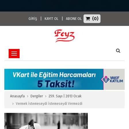
(0)
|
|
GİRİŞ
KAYIT OL
ABONE OL
Toggle navigation
Anasayfa
Dergiler
259. Sayı | 2013 Ocak
Vermek İstemeseydi İstemeseydi Vermezdi