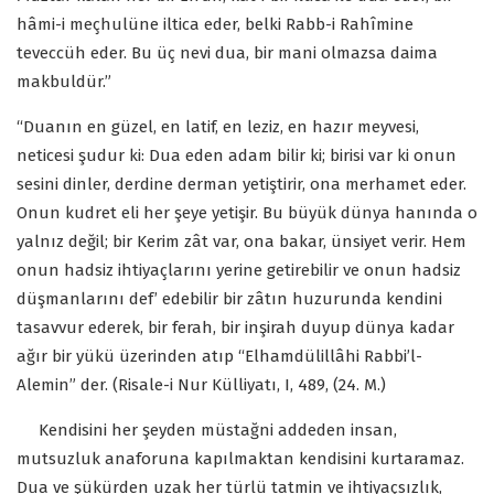
hâmi-i meçhulüne iltica eder, belki Rabb-i Rahîmine
teveccüh eder. Bu üç nevi dua, bir mani olmazsa daima
makbuldür.”
“Duanın en güzel, en latif, en leziz, en hazır meyvesi,
neticesi şudur ki: Dua eden adam bilir ki; birisi var ki onun
sesini dinler, derdine derman yetiştirir, ona merhamet eder.
Onun kudret eli her şeye yetişir. Bu büyük dünya hanında o
yalnız değil; bir Kerim zât var, ona bakar, ünsiyet verir. Hem
onun hadsiz ihtiyaçlarını yerine getirebilir ve onun hadsiz
düşmanlarını def’ edebilir bir zâtın huzurunda kendini
tasavvur ederek, bir ferah, bir inşirah duyup dünya kadar
ağır bir yükü üzerinden atıp “Elhamdülillâhi Rabbi’l-
Alemin” der. (Risale-i Nur Külliyatı, I, 489, (24. M.)
Kendisini her şeyden müstağni addeden insan,
mutsuzluk anaforuna kapılmaktan kendisini kurtaramaz.
Dua ve şükürden uzak her türlü tatmin ve ihtiyaçsızlık,