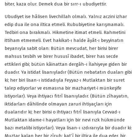
biter, kaza olur. Demek dua bir sırr-ı ubudiyettir.
Ubudiyet ise hâlisen livechillah olmalı. Yalnız aczini izhar
edip dua ile ona iltica etmeli. Rububiyetine karışmamalı.
Tedbiri ona bırakmalı. Hikmetine itimat etmeli. Rahmetini
ittiham etmemeli. Evet hakikat-ı halde âyât-ı beyyinatın
beyanıyla sabit olan: Bütün mevcudat, her birisi birer
mahsus tesbih ve birer hususî ibadet, birer has secde
ettikleri gibi; bütün kâinattan dergâh-ı İlahiyeye giden bir
duadır. Ya istidat lisanıyladır (Bütün nebatatın duaları gibi
ki; her biri lisan-ı istidadıyla Feyyaz-ı Mutlaktan bir suret
talep ediyorlar ve esmasına bir mazhariyet-i münkeşife
istiyorlar). Veya ihtiyacı fıtrî lisanıyladır. (Bütün zîhayatın,
iktidarları dâhilinde olmayan zaruri ihtiyaçları için
dualarıdır ki; her birisi o ihtiyacı fıtrî lisanıyla Cevvad-ı
Mutlaktan idame-i hayatları için bir nevi rızk hükmünde
bazı metalibi istiyorlar). Veya lisan-ı ızdırarıyla bir duadır ki:
Muztar kalan her bir zîruh; kat’î bir iltica ile dua eder, bir