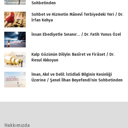
Sohbetinden
Sohbet ve Hizmetin Mânevî Terbiyedeki Yeri / Dr.
İrfan Kehya
İnsan Ebediyetle Sınanır… / Dr. Fatih Yunus Özel
Kalp Gözünün Diliyle: Basîret ve Firâset / Dr.
Resul Akkoyun
İman, Akıl ve Delil: İstidlali Bilginin Kesinliği
Üzerine / Şenel İlhan Beyefendi’nin Sohbetinden
Hakkımızda