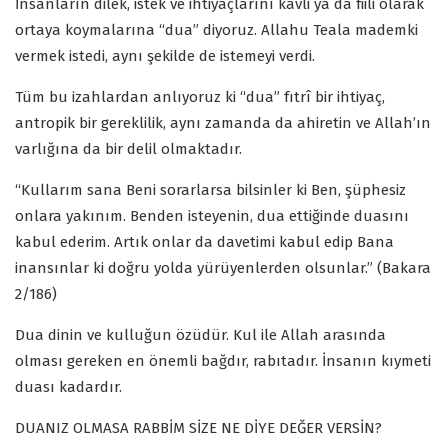
İnsanların dilek, istek ve ihtiyaçlarını kavli ya da fiili olarak
ortaya koymalarına “dua” diyoruz. Allahu Teala mademki
vermek istedi, aynı şekilde de istemeyi verdi.
Tüm bu izahlardan anlıyoruz ki “dua” fıtrî bir ihtiyaç,
antropik bir gereklilik, aynı zamanda da ahiretin ve Allah’ın
varlığına da bir delil olmaktadır.
“Kullarım sana Beni sorarlarsa bilsinler ki Ben, şüphesiz
onlara yakınım. Benden isteyenin, dua ettiğinde duasını
kabul ederim. Artık onlar da davetimi kabul edip Bana
inansınlar ki doğru yolda yürüyenlerden olsunlar.” (Bakara
2/186)
Dua dinin ve kulluğun özüdür. Kul ile Allah arasında
olması gereken en önemli bağdır, rabıtadır. İnsanın kıymeti
duası kadardır.
DUANIZ OLMASA RABBİM SİZE NE DİYE DEĞER VERSİN?