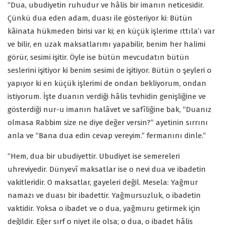
“Dua, ubudiyetin ruhudur ve hâlis bir imanın neticesidir.
Çünkü dua eden adam, duası ile gösteriyor ki: Bütün
kâinata hükmeden birisi var ki; en küçük işlerime ıttıla’ı var
ve bilir, en uzak maksatlarımı yapabilir, benim her halimi
görür, sesimi işitir. Öyle ise bütün mevcudatın bütün
seslerini işitiyor ki benim sesimi de işitiyor. Bütün o şeyleri o
yapıyor ki en küçük işlerimi de ondan bekliyorum, ondan
istiyorum. İşte duanın verdiği hâlis tevhidin genişliğine ve
gösterdiği nur-u imanın halâvet ve safîliğine bak, “Duanız
olmasa Rabbim size ne diye değer versin?” ayetinin sırrını
anla ve “Bana dua edin cevap vereyim.” fermanını dinle.”
“Hem, dua bir ubudiyettir. Ubudiyet ise semereleri
uhreviyedir. Dünyevî maksatlar ise o nevi dua ve ibadetin
vakitleridir. O maksatlar, gayeleri değil. Mesela: Yağmur
namazı ve duası bir ibadettir. Yağmursuzluk, o ibadetin
vaktidir. Yoksa o ibadet ve o dua, yağmuru getirmek için
değildir. Eğer sırf o niyet ile olsa; o dua, o ibadet hâlis