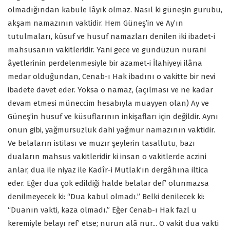
olmadığından kabule lâyık olmaz. Nasıl ki güneşin gurubu,
akşam namazının vaktidir. Hem Güneş’in ve Ay’ın
tutulmaları, küsuf ve husuf namazları denilen iki ibadet-i
mahsusanın vakitleridir. Yani gece ve gündüzün nurani
âyetlerinin perdelenmesiyle bir azamet-i İlahiyeyi ilâna
medar olduğundan, Cenab-ı Hak ibadını o vakitte bir nevi
ibadete davet eder. Yoksa o namaz, (açılması ve ne kadar
devam etmesi müneccim hesabıyla muayyen olan) Ay ve
Güneş’in husuf ve küsuflarının inkişafları için değildir. Aynı
onun gibi, yağmursuzluk dahi yağmur namazının vaktidir.
Ve belaların istilası ve muzır şeylerin tasallutu, bazı
duaların mahsus vakitleridir ki insan o vakitlerde aczini
anlar, dua ile niyaz ile Kadîr-i Mutlak’ın dergâhına iltica
eder. Eğer dua çok edildiği halde belalar def’ olunmazsa
denilmeyecek ki: “Dua kabul olmadı.” Belki denilecek ki:
“Duanın vakti, kaza olmadı.” Eğer Cenab-ı Hak fazl u
keremiyle belayı ref’ etse; nurun alâ nur... O vakit dua vakti