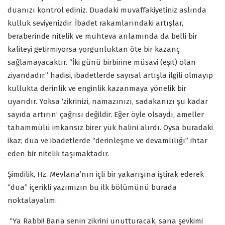
duanızı kontrol ediniz. Duadaki muvaffakiyetiniz aslında
kulluk seviyenizdir. İbadet rakamlarındaki artışlar,
beraberinde nitelik ve muhteva anlamında da belli bir
kaliteyi getirmiyorsa yorgunluktan öte bir kazanç
sağlamayacaktır. “İki günü birbirine müsavi (eşit) olan
ziyandadır.” hadisi, ibadetlerde sayısal artışla ilgili olmayıp
kullukta derinlik ve enginlik kazanmaya yönelik bir
uyarıdır. Yoksa ‘zikrinizi, namazınızı, sadakanızı şu kadar
sayıda artırın’ çağrısı değildir. Eğer öyle olsaydı, ameller
tahammülü imkansız birer yük halini alırdı. Oysa buradaki
ikaz; dua ve ibadetlerde “derinleşme ve devamlılığı” ihtar
eden bir nitelik taşımaktadır.
Şimdilik, Hz. Mevlana’nın içli bir yakarışına iştirak ederek
“dua” içerikli yazımızın bu ilk bölümünü burada
noktalayalım:
“Ya Rabbi! Bana senin zikrini unutturacak, sana şevkimi