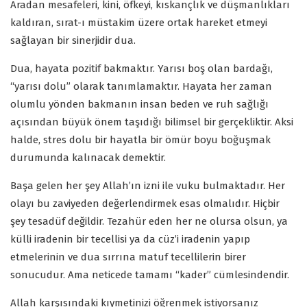
Aradan mesafeleri, kini, öfkeyi, kıskançlık ve düşmanlıkları
kaldıran, sırat-ı müstakim üzere ortak hareket etmeyi
sağlayan bir sinerjidir dua.
Dua, hayata pozitif bakmaktır. Yarısı boş olan bardağı,
“yarısı dolu” olarak tanımlamaktır. Hayata her zaman
olumlu yönden bakmanın insan beden ve ruh sağlığı
açısından büyük önem taşıdığı bilimsel bir gerçekliktir. Aksi
halde, stres dolu bir hayatla bir ömür boyu boğuşmak
durumunda kalınacak demektir.
Başa gelen her şey Allah’ın izni ile vuku bulmaktadır. Her
olayı bu zaviyeden değerlendirmek esas olmalıdır. Hiçbir
şey tesadüf değildir. Tezahür eden her ne olursa olsun, ya
külli iradenin bir tecellisi ya da cüz’i iradenin yapıp
etmelerinin ve dua sırrına matuf tecellilerin birer
sonucudur. Ama neticede tamamı “kader” cümlesindendir.
Allah karşısındaki kıymetinizi öğrenmek istiyorsanız