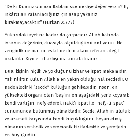
“De ki: Duanız olmasa Rabbim size ne diye değer versin? Ey
inkârcılar! Yalanladığınız için azap yakanızı
bırakmayacaktır.” (Furkan 25/77)
Yukarıdaki ayet ne kadar da çarpıcıdır. Allah katında
insanın değerinin, duasıyla ölçüldüğünü anlıyoruz. Ne
zenginlik ne mal ne evlat ne de makam referans değil
oralarda. Kıymet-i harbiyeniz, ancak duanız…
Dua, kişinin hiçlik ve yokluğunu izhar ve ispat makamıdır.
Yakınlıktır. Kulun Allah’a en yakın olduğu hal secdedir. O
nedenledir ki “secde” kulluğun şahikasıdır. İnsan, en
yüksekteki organı olan ‘baş’ını en aşağıdaki ‘yer’e koyarak
kendi varlığını nefy ederek Hakk’ı ispat ile “nefy-ü ispat”
sunumunda bulunmuş olmaktadır. Secde, Allah’ın ululuk
ve azameti karşısında kendi küçüklüğünü beyan etmiş
olmanın sembolik ve seremonik bir ifadesidir ve şereflerin
en büyüğüdür.