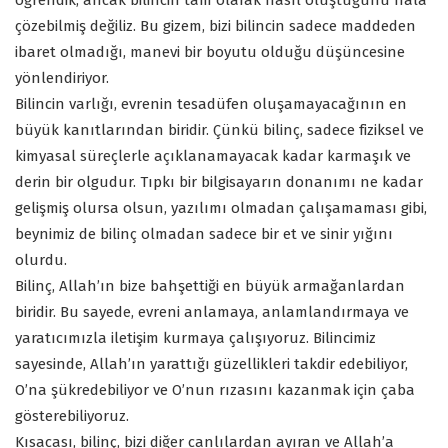
öğrendik, ancak bilincin tam olarak nasıl oluştuğunu hala
çözebilmiş değiliz. Bu gizem, bizi bilincin sadece maddeden
ibaret olmadığı, manevi bir boyutu olduğu düşüncesine
yönlendiriyor.
Bilincin varlığı, evrenin tesadüfen oluşamayacağının en
büyük kanıtlarından biridir. Çünkü bilinç, sadece fiziksel ve
kimyasal süreçlerle açıklanamayacak kadar karmaşık ve
derin bir olgudur. Tıpkı bir bilgisayarın donanımı ne kadar
gelişmiş olursa olsun, yazılımı olmadan çalışamaması gibi,
beynimiz de bilinç olmadan sadece bir et ve sinir yığını
olurdu.
Bilinç, Allah’ın bize bahşettiği en büyük armağanlardan
biridir. Bu sayede, evreni anlamaya, anlamlandırmaya ve
yaratıcımızla iletişim kurmaya çalışıyoruz. Bilincimiz
sayesinde, Allah’ın yarattığı güzellikleri takdir edebiliyor,
O’na şükredebiliyor ve O’nun rızasını kazanmak için çaba
gösterebiliyoruz.
Kısacası, bilinç, bizi diğer canlılardan ayıran ve Allah’a