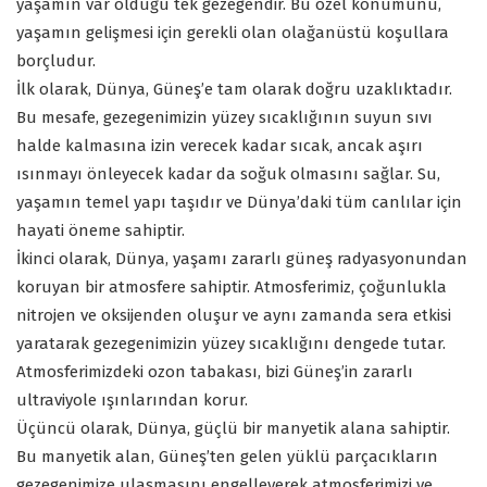
yaşamın var olduğu tek gezegendir. Bu özel konumunu,
yaşamın gelişmesi için gerekli olan olağanüstü koşullara
borçludur.
İlk olarak, Dünya, Güneş’e tam olarak doğru uzaklıktadır.
Bu mesafe, gezegenimizin yüzey sıcaklığının suyun sıvı
halde kalmasına izin verecek kadar sıcak, ancak aşırı
ısınmayı önleyecek kadar da soğuk olmasını sağlar. Su,
yaşamın temel yapı taşıdır ve Dünya’daki tüm canlılar için
hayati öneme sahiptir.
İkinci olarak, Dünya, yaşamı zararlı güneş radyasyonundan
koruyan bir atmosfere sahiptir. Atmosferimiz, çoğunlukla
nitrojen ve oksijenden oluşur ve aynı zamanda sera etkisi
yaratarak gezegenimizin yüzey sıcaklığını dengede tutar.
Atmosferimizdeki ozon tabakası, bizi Güneş’in zararlı
ultraviyole ışınlarından korur.
Üçüncü olarak, Dünya, güçlü bir manyetik alana sahiptir.
Bu manyetik alan, Güneş’ten gelen yüklü parçacıkların
gezegenimize ulaşmasını engelleyerek atmosferimizi ve