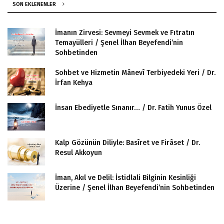
SON EKLENENLER
İmanın Zirvesi: Sevmeyi Sevmek ve Fıtratın
Temayülleri / Şenel İlhan Beyefendi’nin
Sohbetinden
Sohbet ve Hizmetin Mânevî Terbiyedeki Yeri / Dr.
İrfan Kehya
İnsan Ebediyetle Sınanır… / Dr. Fatih Yunus Özel
Kalp Gözünün Diliyle: Basîret ve Firâset / Dr.
Resul Akkoyun
İman, Akıl ve Delil: İstidlali Bilginin Kesinliği
Üzerine / Şenel İlhan Beyefendi’nin Sohbetinden