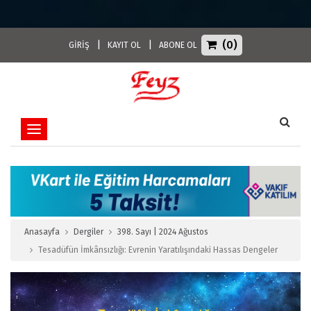
(0)
|
|
GİRİŞ
KAYIT OL
ABONE OL
Toggle navigation
Anasayfa
Dergiler
398. Sayı | 2024 Ağustos
Tesadüfün İmkânsızlığı: Evrenin Yaratılışındaki Hassas Dengeler