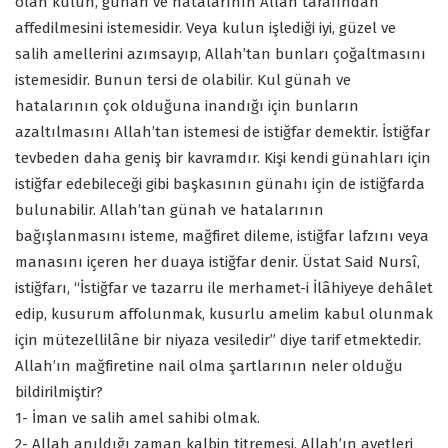
olan kulun, günah ve hatalarının Allah tarafından
affedilmesini istemesidir. Veya kulun işlediği iyi, güzel ve
salih amellerini azımsayıp, Allah’tan bunları çoğaltmasını
istemesidir. Bunun tersi de olabilir. Kul günah ve
hatalarının çok olduğuna inandığı için bunların
azaltılmasını Allah’tan istemesi de istiğfar demektir. İstiğfar
tevbeden daha geniş bir kavramdır. Kişi kendi günahları için
istiğfar edebileceği gibi başkasının günahı için de istiğfarda
bulunabilir. Allah’tan günah ve hatalarının
bağışlanmasını isteme, mağfiret dileme, istiğfar lafzını veya
manasını içeren her duaya istiğfar denir. Üstat Said Nursî,
istiğfarı, “İstiğfar ve tazarru ile merhamet-i İlâhiyeye dehâlet
edip, kusurum affolunmak, kusurlu amelim kabul olunmak
için mütezellilâne bir niyaza vesiledir” diye tarif etmektedir.
Allah’ın mağfiretine nail olma şartlarının neler olduğu
bildirilmiştir?
1- İman ve salih amel sahibi olmak.
2- Allah anıldığı zaman kalbin titremesi, Allah’ın ayetleri