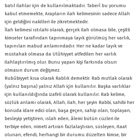
batıl ilahlar için de kullanılmaktadır. Taberî bu yorumu
kabul etmemekte, Arapların ilah kelimesinin sadece Allah
için geldiğini nakilleri ile zikretmektedir.
İlah kelimesi ıstılahi olarak, gerçek ilah olmasa bile, çeşitli
kimseler tarafından tapınmaya layık görülmüş her varlık,
tapınılan mabud anlamındadır. Her ne kadar layık ve
müstahak olmasa da Ulûhiyyet atfedilen her varlık
ilahlaştırılmış olur. Bunu yapan kişi farkında olsun
olmasın durum değişmez.
Rubûbiyyet kısa olarak Rablık demektir. Rab mutlak olarak
(yalnız başına) yalnız Allah için kullanılır. Başka varlıklar
için kullanıldığında izafeli olarak kullanılır. Rab kelime,
sözlük anlamı olarak, Allah, ilah, her şeyin Rabbi, sahibi her
konuda idare edici olan, başa geçen, sahip olan, toplayan,
besleyip yetiştiren, ıslah eden, âlemi bütün cüzleri ile
terbiye eden, nimeti artıran fazlalaştıran, süsleyen, itaat
olunan, efendi, herhangi bir durumu düzelten kimse, bir