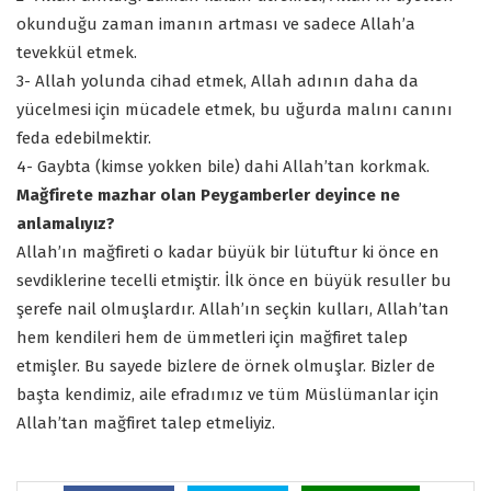
okunduğu zaman imanın artması ve sadece Allah’a
tevekkül etmek.
3- Allah yolunda cihad etmek, Allah adının daha da
yücelmesi için mücadele etmek, bu uğurda malını canını
feda edebilmektir.
4- Gaybta (kimse yokken bile) dahi Allah’tan korkmak.
Mağfirete mazhar olan Peygamberler deyince ne
anlamalıyız?
Allah’ın mağfireti o kadar büyük bir lütuftur ki önce en
sevdiklerine tecelli etmiştir. İlk önce en büyük resuller bu
şerefe nail olmuşlardır. Allah’ın seçkin kulları, Allah’tan
hem kendileri hem de ümmetleri için mağfiret talep
etmişler. Bu sayede bizlere de örnek olmuşlar. Bizler de
başta kendimiz, aile efradımız ve tüm Müslümanlar için
Allah’tan mağfiret talep etmeliyiz.