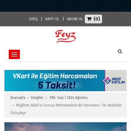
(0)
|
|
GİRİŞ
KAYIT OL
ABONE OL
Toggle navigation
Anasayfa
Dergiler
398. Sayı | 2024 Ağustos
Mağfiret: Allah’ın Sonsuz Merhametinin Bir Yansıması / Dr. Abdullah
Özüçalışır