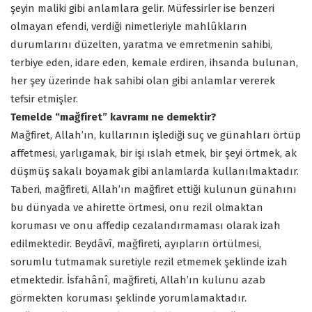
şeyin maliki gibi anlamlara gelir. Müfessirler ise benzeri
olmayan efendi, verdiği nimetleriyle mahlûkların
durumlarını düzelten, yaratma ve emretmenin sahibi,
terbiye eden, idare eden, kemale erdiren, ihsanda bulunan,
her şey üzerinde hak sahibi olan gibi anlamlar vererek
tefsir etmişler.
Temelde “mağfiret” kavramı ne demektir?
Mağfiret, Allah’ın, kullarının işlediği suç ve günahları örtüp
affetmesi, yarlıgamak, bir işi ıslah etmek, bir şeyi örtmek, ak
düşmüş sakalı boyamak gibi anlamlarda kullanılmaktadır.
Taberi, mağfireti, Allah’ın mağfiret ettiği kulunun günahını
bu dünyada ve ahirette örtmesi, onu rezil olmaktan
koruması ve onu affedip cezalandırmaması olarak izah
edilmektedir. Beydâvî, mağfireti, ayıpların örtülmesi,
sorumlu tutmamak suretiyle rezil etmemek şeklinde izah
etmektedir. İsfahânî, mağfireti, Allah’ın kulunu azab
görmekten koruması şeklinde yorumlamaktadır.