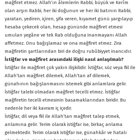
mağfiret etmez. Allah’ın âlemlerin Rabbi, büyük ve Kerîm
olan arşın Rabbi, her iki doğunun ve her iki batının Rabbi,
yaratan, yediren, içiren, şifa veren, kıyamet günü yargılayıp
hesaba çekecek olan, hesap gününde mağfiret etmesi
umulan yegâne ve tek Rab olduğuna inanmayanı Allah
affetmez. Onu bağışlamaz ve ona mağfiret etmez. Zira
mağfiretin şartlarından biri de doğru rubûbiyyet inancıdır.
İstiğfar ve mağfiret arasındaki ilişki nasıl anlaşılmalı?
İstiğfar ile mağfiret çok yakın ilişkilidir. İstiğfar, söz veya fiil ile
Allah’tan mağfiret dilemek, Allah’tan af dilemek,
günahının bağışlanmasını istemek gibi anlamlara gelir.
İstiğfar talebi olmadan mağfiret tecelli etmez. İstiğfar
mağfiretin tecelli etmesinin basamaklarından biridir. Bu
nedenle her iki kavram iç içedir.
İstiğfar, dil veya fiil ile Allah’tan mağfiret talep etmek,
anlamına gelir. Terim olarak istiğfar ise, birkaç anlama
gelmektedir. Terim olarak istiğfar ise, günahkâr ve hatalı