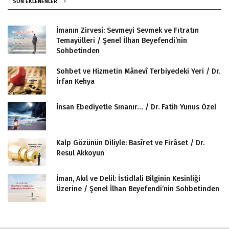
SON EKLENENLER
İmanın Zirvesi: Sevmeyi Sevmek ve Fıtratın
Temayülleri / Şenel İlhan Beyefendi’nin
Sohbetinden
Sohbet ve Hizmetin Mânevî Terbiyedeki Yeri / Dr.
İrfan Kehya
İnsan Ebediyetle Sınanır… / Dr. Fatih Yunus Özel
Kalp Gözünün Diliyle: Basîret ve Firâset / Dr.
Resul Akkoyun
İman, Akıl ve Delil: İstidlali Bilginin Kesinliği
Üzerine / Şenel İlhan Beyefendi’nin Sohbetinden