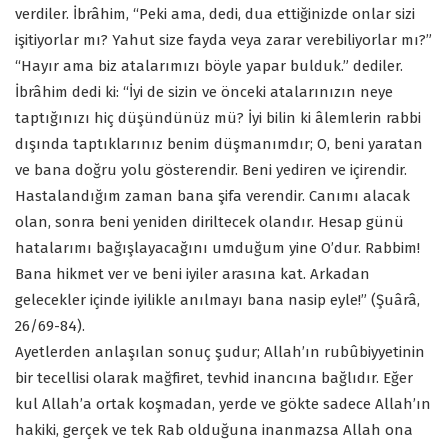
verdiler. İbrâhim, “Peki ama, dedi, dua ettiğinizde onlar sizi
işitiyorlar mı? Yahut size fayda veya zarar verebiliyorlar mı?”
“Hayır ama biz atalarımızı böyle yapar bulduk.” dediler.
İbrâhim dedi ki: “İyi de sizin ve önceki atalarınızın neye
taptığınızı hiç düşündünüz mü? İyi bilin ki âlemlerin rabbi
dışında taptıklarınız benim düşmanımdır; O, beni yaratan
ve bana doğru yolu gösterendir. Beni yediren ve içirendir.
Hastalandığım zaman bana şifa verendir. Canımı alacak
olan, sonra beni yeniden diriltecek olandır. Hesap günü
hatalarımı bağışlayacağını umduğum yine O’dur. Rabbim!
Bana hikmet ver ve beni iyiler arasına kat. Arkadan
gelecekler içinde iyilikle anılmayı bana nasip eyle!” (Şuârâ,
26/69-84).
Ayetlerden anlaşılan sonuç şudur; Allah’ın rubûbiyyetinin
bir tecellisi olarak mağfiret, tevhid inancına bağlıdır. Eğer
kul Allah’a ortak koşmadan, yerde ve gökte sadece Allah’ın
hakiki, gerçek ve tek Rab olduğuna inanmazsa Allah ona