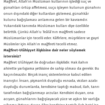
Mağfiret, Allah’ın Müslüman kullarının işlediği suç ve
günahları örtüp affetmesi, suçu işleyen kulunun günahını
onun dışındaki diğer kullardan gizlemesi, günahkâr
kulunu bağışlaması anlamına gelen bir kavramdır.
Yukarıdaki tanımda Müslüman kulları diye özellikle
belirttik. Çünkü Allah’u Teâlâ’nın mağfireti sadece
Müslümanlar için tecelli eder. Kâfirlere, müşriklere ve gayri
Müslimler için Allah’ın mağfireti tecelli etmez.
Mağfiret-Ulûhiyyet ilişkisine dair neler söylemek
istersiniz?
Mağfiret Ulûhiyyet ile doğrudan ilişkilidir. Hak ilahın
ahirette yarlıgama yetkisine de sahip olması da gerekir. Bu
kaçınılmazdır. Birçok inanç sistemlerince kabul edilen
inanıştır. İnsan, pişmanlık duyduğu esnada, vicdan azabı
duyduğu durumlarda, kendisine taptığı mabud, ilah, tanrı
tarafından bağışlanmayı arzular. Kendisini duyan, ona
acıyan, günahlarını bağışlayacak yüce ve aşkın bir varlığa