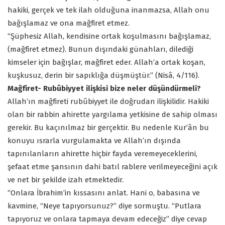
hakiki, gerçek ve tek ilah olduğuna inanmazsa, Allah onu
bağışlamaz ve ona mağfiret etmez.
“Şüphesiz Allah, kendisine ortak koşulmasını bağışlamaz,
(mağfiret etmez). Bunun dışındaki günahları, dilediği
kimseler için bağışlar, mağfiret eder. Allah’a ortak koşan,
kuşkusuz, derin bir sapıklığa düşmüştür.” (Nisâ, 4/116).
Mağfiret- Rubûbiyyet ilişkisi bize neler düşündürmeli?
Allah’ın mağfireti rubûbiyyet ile doğrudan ilişkilidir. Hakiki
olan bir rabbin ahirette yargılama yetkisine de sahip olması
gerekir. Bu kaçınılmaz bir gerçektir. Bu nedenle Kur’ân bu
konuyu ısrarla vurgulamakta ve Allah’ın dışında
tapınılanların ahirette hiçbir fayda veremeyeceklerini,
şefaat etme şansının dahi batıl rablere verilmeyeceğini açık
ve net bir şekilde izah etmektedir.
“Onlara İbrahim’in kıssasını anlat. Hani o, babasına ve
kavmine, “Neye tapıyorsunuz?” diye sormuştu. “Putlara
tapıyoruz ve onlara tapmaya devam edeceğiz” diye cevap