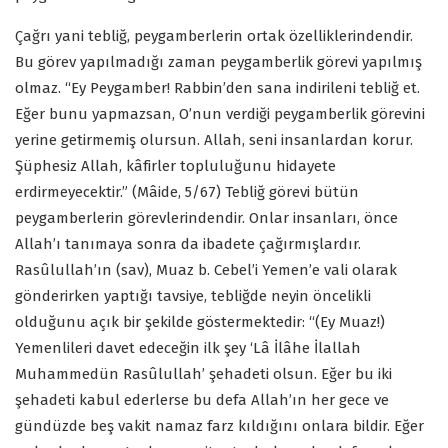
Çağrı yani tebliğ, peygamberlerin ortak özelliklerindendir.
Bu görev yapılmadığı zaman peygamberlik görevi yapılmış
olmaz. “Ey Peygamber! Rabbin’den sana indirileni tebliğ et.
Eğer bunu yapmazsan, O’nun verdiği peygamberlik görevini
yerine getirmemiş olursun. Allah, seni insanlardan korur.
Şüphesiz Allah, kâfirler topluluğunu hidayete
erdirmeyecektir.” (Mâide, 5/67) Tebliğ görevi bütün
peygamberlerin görevlerindendir. Onlar insanları, önce
Allah’ı tanımaya sonra da ibadete çağırmışlardır.
Rasûlullah’ın (sav), Muaz b. Cebel’i Yemen’e vali olarak
gönderirken yaptığı tavsiye, tebliğde neyin öncelikli
olduğunu açık bir şekilde göstermektedir: “(Ey Muaz!)
Yemenlileri davet edeceğin ilk şey ‘Lâ İlâhe İlallah
Muhammedün Rasûlullah’ şehadeti olsun. Eğer bu iki
şehadeti kabul ederlerse bu defa Allah’ın her gece ve
gündüzde beş vakit namaz farz kıldığını onlara bildir. Eğer