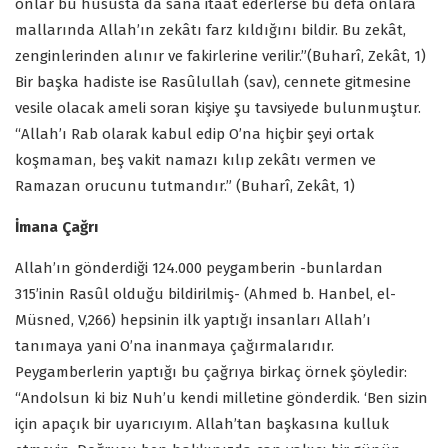
onlar bu hususta da sana itaat ederlerse bu defa onlara
mallarında Allah’ın zekâtı farz kıldığını bildir. Bu zekât,
zenginlerinden alınır ve fakirlerine verilir.”(Buharî, Zekât, 1)
Bir başka hadiste ise Rasûlullah (sav), cennete gitmesine
vesile olacak ameli soran kişiye şu tavsiyede bulunmuştur.
“Allah’ı Rab olarak kabul edip O’na hiçbir şeyi ortak
koşmaman, beş vakit namazı kılıp zekâtı vermen ve
Ramazan orucunu tutmandır.” (Buharî, Zekât, 1)
İmana Çağrı
Allah’ın gönderdiği 124.000 peygamberin -bunlardan
315’inin Rasûl olduğu bildirilmiş- (Ahmed b. Hanbel, el-
Müsned, V,266) hepsinin ilk yaptığı insanları Allah’ı
tanımaya yani O’na inanmaya çağırmalarıdır.
Peygamberlerin yaptığı bu çağrıya birkaç örnek şöyledir:
“Andolsun ki biz Nuh’u kendi milletine gönderdik. ‘Ben sizin
için apaçık bir uyarıcıyım. Allah’tan başkasına kulluk