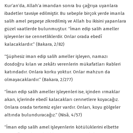
Kur’an’da, Allah’a imandan sonra bu çağrıya uyanlara
ibadetler tavsiye edilmiştir. Bu sebeple birçok yerde imanla
salih amel peşpeşe zikredilmiş ve Allah bu ikisini yapanlara
güzel vaatlerde bulunmuştur. “İman edip salih ameller
işleyenler ise cennetliklerdir. Onlar orada ebedî
kalacaklardır.” (Bakara, 2/82)
“Şüphesiz iman edip salih ameller işleyen, namazı
dosdoğru kılan ve zekâtı verenlerin mükafatları Rableri
katındadır. Onlara korku yoktur. Onlar mahzun da
olmayacaklardır.” (Bakara, 2/277)
“İman edip salih ameller işleyenleri ise, içinden ırmaklar
akan, içlerinde ebedî kalacakları cennetlere koyacağız.
Onlara orada tertemiz eşler vardır. Onları, koyu gölgeler
altında bulunduracağız.” (Nisâ, 4/57)
“İman edip salih amel işleyenlerin kötülüklerini elbette