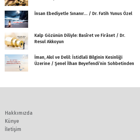
İnsan Ebediyetle Sınanır… / Dr. Fatih Yunus Özel
Kalp Gözünün Diliyle: Basîret ve Firâset / Dr.
Resul Akkoyun
İman, Akıl ve Delil: İstidlali Bilginin Kesinliği
Üzerine / Şenel İlhan Beyefendi’nin Sohbetinden
Hakkımızda
Künye
İletişim