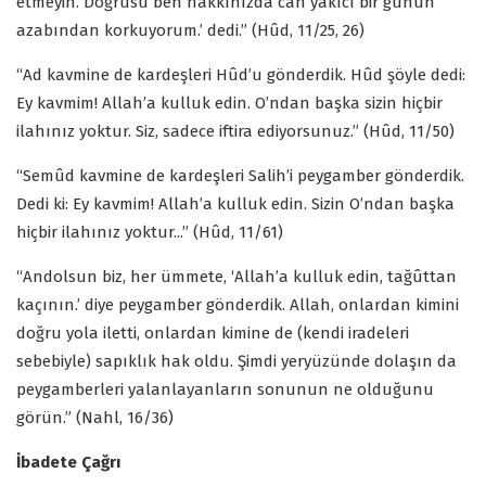
etmeyin. Doğrusu ben hakkınızda can yakıcı bir günün
azabından korkuyorum.’ dedi.” (Hûd, 11/25, 26)
“Ad kavmine de kardeşleri Hûd’u gönderdik. Hûd şöyle dedi:
Ey kavmim! Allah’a kulluk edin. O’ndan başka sizin hiçbir
ilahınız yoktur. Siz, sadece iftira ediyorsunuz.” (Hûd, 11/50)
“Semûd kavmine de kardeşleri Salih’i peygamber gönderdik.
Dedi ki: Ey kavmim! Allah’a kulluk edin. Sizin O’ndan başka
hiçbir ilahınız yoktur...” (Hûd, 11/61)
“Andolsun biz, her ümmete, ‘Allah’a kulluk edin, tağûttan
kaçının.’ diye peygamber gönderdik. Allah, onlardan kimini
doğru yola iletti, onlardan kimine de (kendi iradeleri
sebebiyle) sapıklık hak oldu. Şimdi yeryüzünde dolaşın da
peygamberleri yalanlayanların sonunun ne olduğunu
görün.” (Nahl, 16/36)
İbadete Çağrı