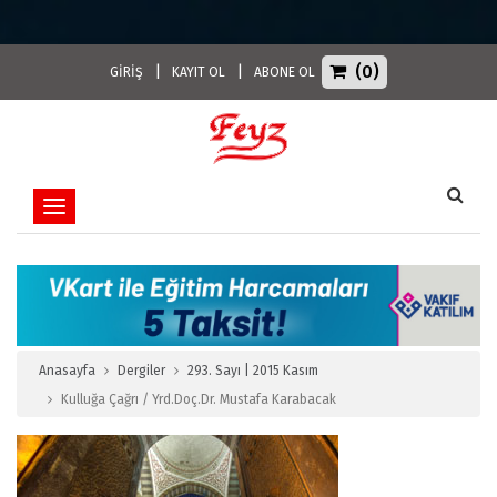
(0)
|
|
GİRİŞ
KAYIT OL
ABONE OL
Toggle navigation
Anasayfa
Dergiler
293. Sayı | 2015 Kasım
Kulluğa Çağrı / Yrd.Doç.Dr. Mustafa Karabacak