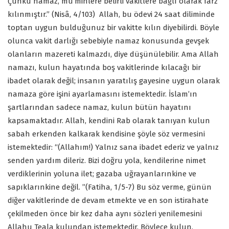
Çünkü namaz, mü’minlere belirli vakitlere bağlı olarak farz
kılınmıştır.” (Nisâ, 4/103) Allah, bu ödevi 24 saat diliminde
toptan uygun bulduğunuz bir vakitte kılın diyebilirdi. Böyle
olunca vakit darlığı sebebiyle namaz konusunda gevşek
olanların mazereti kalmazdı, diye düşünülebilir. Ama Allah
namazı, kulun hayatında boş vakitlerinde kılacağı bir
ibadet olarak değil; insanın yaratılış gayesine uygun olarak
namaza göre işini ayarlamasını istemektedir. İslam’ın
şartlarından sadece namaz, kulun bütün hayatını
kapsamaktadır. Allah, kendini Rab olarak tanıyan kulun
sabah erkenden kalkarak kendisine şöyle söz vermesini
istemektedir: “(Allahım!) Yalnız sana ibadet ederiz ve yalnız
senden yardım dileriz. Bizi doğru yola, kendilerine nimet
verdiklerinin yoluna ilet; gazaba uğrayanlarınkine ve
sapıklarınkine değil. ”(Fatiha, 1/5-7) Bu söz verme, günün
diğer vakitlerinde de devam etmekte ve en son istirahate
çekilmeden önce bir kez daha aynı sözleri yenilemesini
Allahu Teala kulundan istemektedir. Böylece kulun,