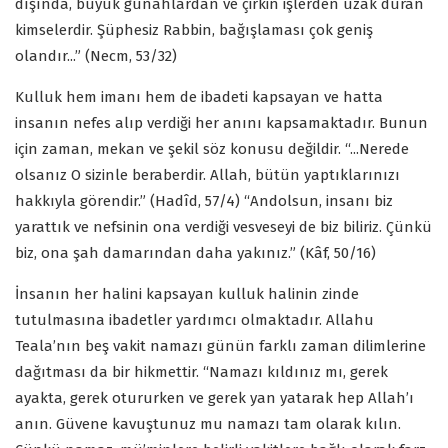
dışında, büyük günahlardan ve çirkin işlerden uzak duran
kimselerdir. Şüphesiz Rabbin, bağışlaması çok geniş
olandır...” (Necm, 53/32)
Kulluk hem imanı hem de ibadeti kapsayan ve hatta
insanın nefes alıp verdiği her anını kapsamaktadır. Bunun
için zaman, mekan ve şekil söz konusu değildir. “...Nerede
olsanız O sizinle beraberdir. Allah, bütün yaptıklarınızı
hakkıyla görendir.” (Hadîd, 57/4) “Andolsun, insanı biz
yarattık ve nefsinin ona verdiği vesveseyi de biz biliriz. Çünkü
biz, ona şah damarından daha yakınız.” (Kâf, 50/16)
İnsanın her halini kapsayan kulluk halinin zinde
tutulmasına ibadetler yardımcı olmaktadır. Allahu
Teala’nın beş vakit namazı günün farklı zaman dilimlerine
dağıtması da bir hikmettir. “Namazı kıldınız mı, gerek
ayakta, gerek otururken ve gerek yan yatarak hep Allah’ı
anın. Güvene kavuştunuz mu namazı tam olarak kılın.