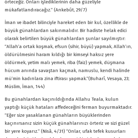
örteceğiz. Onları işlediklerinin daha güzeliyle
mükafatlandıracağız.” (Ankebût, 29/7)
İman ve ibadet bilinciyle hareket eden bir kul, özellikle de
büyük günahlardan sakınmalıdır. Bir hadiste helak edici
olarak belirtilen büyük günahlardan şunlar sayılmıştır:
“Allah’a ortak koşmak, efsun (sihir, büyü) yapmak, Allah’ın,
öldürülmesini haram kıldığı bir kimseyi haksız yere
öldürmek, yetim malı yemek, riba (faiz) yemek, düşmana
hücum anında savaştan kaçmak, namuslu, kendi halinde
mü’min kadınlara zina iftirası yapmak.”(Buharî, Vesaya, 23;
Müslim, İman, 144)
Bu günahlardan kaçınıldığında Allahu Teala, kulun
yaptığı küçük hataları affedeceğini ferman buyurmaktadır.
“Eğer size yasaklanan günahların büyüklerinden
kaçınırsanız sizin küçük günahlarınızı örteriz ve sizi güzel
bir yere koyarız.” (Nisâ, 4/31) “Onlar, ufak tefek kusurları