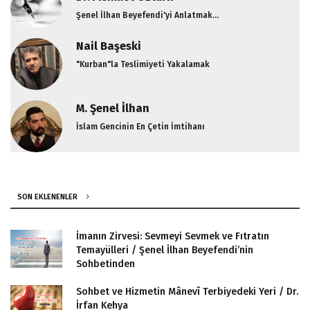
Şenel İlhan Beyefendi'yi Anlatmak...
Nail Başeski
"Kurban"la Teslimiyeti Yakalamak
M. Şenel İlhan
İslam Gencinin En Çetin İmtihanı
SON EKLENENLER
İmanın Zirvesi: Sevmeyi Sevmek ve Fıtratın
Temayülleri / Şenel İlhan Beyefendi’nin
Sohbetinden
Sohbet ve Hizmetin Mânevî Terbiyedeki Yeri / Dr.
İrfan Kehya