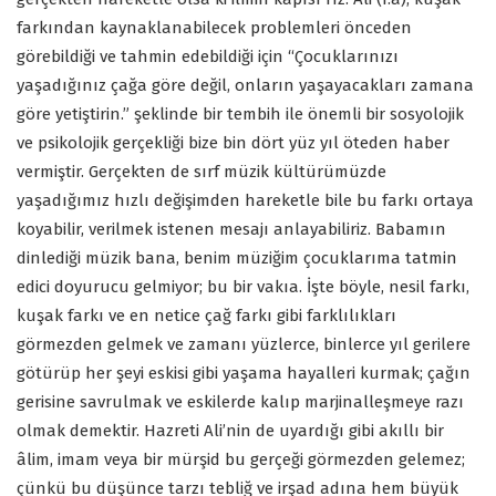
farkından kaynaklanabilecek problemleri önceden
görebildiği ve tahmin edebildiği için “Çocuklarınızı
yaşadığınız çağa göre değil, onların yaşayacakları zamana
göre yetiştirin.” şeklinde bir tembih ile önemli bir sosyolojik
ve psikolojik gerçekliği bize bin dört yüz yıl öteden haber
vermiştir. Gerçekten de sırf müzik kültürümüzde
yaşadığımız hızlı değişimden hareketle bile bu farkı ortaya
koyabilir, verilmek istenen mesajı anlayabiliriz. Babamın
dinlediği müzik bana, benim müziğim çocuklarıma tatmin
edici doyurucu gelmiyor; bu bir vakıa. İşte böyle, nesil farkı,
kuşak farkı ve en netice çağ farkı gibi farklılıkları
görmezden gelmek ve zamanı yüzlerce, binlerce yıl gerilere
götürüp her şeyi eskisi gibi yaşama hayalleri kurmak; çağın
gerisine savrulmak ve eskilerde kalıp marjinalleşmeye razı
olmak demektir. Hazreti Ali’nin de uyardığı gibi akıllı bir
âlim, imam veya bir mürşid bu gerçeği görmezden gelemez;
çünkü bu düşünce tarzı tebliğ ve irşad adına hem büyük