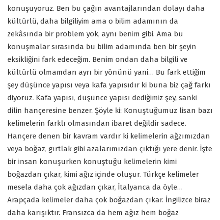
konuşuyoruz. Ben bu çağın avantajlarından dolayı daha
kültürlü, daha bilgiliyim ama o bilim adamının da
zekâsında bir problem yok, aynı benim gibi. Ama bu
konuşmalar sırasında bu bilim adamında ben bir şeyin
eksikliğini fark edeceğim. Benim ondan daha bilgili ve
kültürlü olmamdan ayrı bir yönünü yani… Bu fark ettiğim
şey düşünce yapısı veya kafa yapısıdır ki buna biz çağ farkı
diyoruz. Kafa yapısı, düşünce yapısı dediğimiz şey, sanki
dilin hançeresine benzer. Şöyle ki: Konuştuğumuz lisan bazı
kelimelerin farklı olmasından ibaret değildir sadece.
Hançere denen bir kavram vardır ki kelimelerin ağzımızdan
veya boğaz, gırtlak gibi azalarımızdan çıktığı yere denir. İşte
bir insan konuşurken konuştuğu kelimelerin kimi
boğazdan çıkar, kimi ağız içinde oluşur. Türkçe kelimeler
mesela daha çok ağızdan çıkar, İtalyanca da öyle…
Arapçada kelimeler daha çok boğazdan çıkar. İngilizce biraz
daha karışıktır. Fransızca da hem ağız hem boğaz