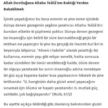
Allah Dostluğuna Allahu Teâlâ’nın Baktığı Yerden
Bakabilmek
İçinde yaşadığımız bu koca evrenin ve yine evren içindeki
dünya denen gezegenin yegâne yaratıcısı Allahu Teâlâ’dır;
bundan elbette ki şüphemiz yoktur. Dünya denen gezegeni
ise insanoğlu için belirli bir süre barınabileceği geçici bir
imtihan evi yapmıştır ki yine bu gerçeği de Hazreti Kur’ân’ın
beyanıyla biliyoruz. “Ahsen-i takvîm” olarak yarattığı biz
kullarına, evrenin yaşı gibi milyar senelik, hatta sonsuza
kadar sürebilen bir ömür verebileceği halde, ölüm denen
bir olguyu yaratarak bu sınırı insanoğlu adına neredeyse
bir göz açıp kapama kadar kısa yapmasının hikmeti de yine
imtihandır. “O, hanginizin daha güzel amel yapacağını
sınamak için ölümü ve hayatı yaratandır. O, mutlak güç
sahibidir, çok bağışlayandır.” (Mülk, 67/2)
Bu ayette açıkça bildirdiği gibi, davranış bakımından güzel