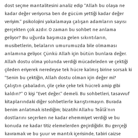
dost seçme mantalitesini analiz edip “Allah bu olaya ne
kadar değer veriyorsa ben de gücüm yettiği kadar değer
veriyim.” psikolojini yakalamaya çalışan adamların sayısı
gerçekten çok azdır. O zaman bu sohbet ne anlama
geliyor? Bu uğurda başımıza gelen sıkıntıların,
musibetlerin, belaların umurumuzda bile olmaması
anlamına geliyor. Çünkü Allah için bütün bunlara değer.
Allah dostu olma yolunda verdiği mücadeleden ve çektiği
çileden eriyerek neredeyse tek hücre kalmış birine sorsak ki
“Senin bu çektiğin, Allah dostu olman için değer mi?
Çalıştın çabaladın, çile çeke çeke tek hücreli amip gibi
kaldın?” O kişi “Evet değer.” demeli. Bu sohbetleri, tasavvuf
kitaplarındaki diğer sohbetlerle karıştırmayın. Burada
benim anlatmak istediğim; bizatihi Allahu Teâlâ’nın
dostlarını seçerken ne kadar ehemmiyet verdiği ve bu
konuda ne kadar titiz elemelerden geçirdiğidir. Bu gerçeği
kavramak ve bu şuur ve mantık içerisinde, tabiri caizse