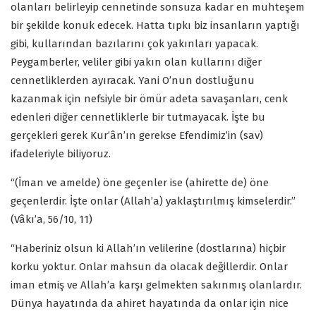
olanları belirleyip cennetinde sonsuza kadar en muhteşem
bir şekilde konuk edecek. Hatta tıpkı biz insanların yaptığı
gibi, kullarından bazılarını çok yakınları yapacak.
Peygamberler, veliler gibi yakın olan kullarını diğer
cennetliklerden ayıracak. Yani O’nun dostluğunu
kazanmak için nefsiyle bir ömür adeta savaşanları, cenk
edenleri diğer cennetliklerle bir tutmayacak. İşte bu
gerçekleri gerek Kur’ân’ın gerekse Efendimiz’in (sav)
ifadeleriyle biliyoruz.
“(İman ve amelde) öne geçenler ise (ahirette de) öne
geçenlerdir. İşte onlar (Allah’a) yaklaştırılmış kimselerdir.”
(Vâkı’a, 56/10, 11)
“Haberiniz olsun ki Allah’ın velilerine (dostlarına) hiçbir
korku yoktur. Onlar mahsun da olacak değillerdir. Onlar
iman etmiş ve Allah’a karşı gelmekten sakınmış olanlardır.
Dünya hayatında da ahiret hayatında da onlar için nice