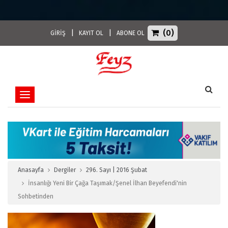
(0)
|
|
GİRİŞ
KAYIT OL
ABONE OL
Toggle navigation
Anasayfa
Dergiler
296. Sayı | 2016 Şubat
İnsanlığı Yeni Bir Çağa Taşımak/Şenel İlhan Beyefendi'nin
Sohbetinden