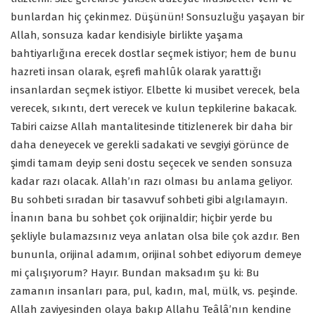
bunlardan hiç çekinmez. Düşünün! Sonsuzluğu yaşayan bir
Allah, sonsuza kadar kendisiyle birlikte yaşama
bahtiyarlığına erecek dostlar seçmek istiyor; hem de bunu
hazreti insan olarak, eşrefi mahlûk olarak yarattığı
insanlardan seçmek istiyor. Elbette ki musibet verecek, bela
verecek, sıkıntı, dert verecek ve kulun tepkilerine bakacak.
Tabiri caizse Allah mantalitesinde titizlenerek bir daha bir
daha deneyecek ve gerekli sadakati ve sevgiyi görünce de
şimdi tamam deyip seni dostu seçecek ve senden sonsuza
kadar razı olacak. Allah’ın razı olması bu anlama geliyor.
Bu sohbeti sıradan bir tasavvuf sohbeti gibi algılamayın.
İnanın bana bu sohbet çok orijinaldir; hiçbir yerde bu
şekliyle bulamazsınız veya anlatan olsa bile çok azdır. Ben
bununla, orijinal adamım, orijinal sohbet ediyorum demeye
mi çalışıyorum? Hayır. Bundan maksadım şu ki: Bu
zamanın insanları para, pul, kadın, mal, mülk, vs. peşinde.
Allah zaviyesinden olaya bakıp Allahu Teâlâ’nın kendine