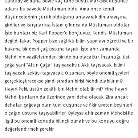
Garaudy ve daha böyle kaç tane büyük Marksist düşünce
adamı bu sayede Müslüman oldu. Ama önce kendi
düşüncelerinin çürük olduğunu anlayarak din arayışına
girdiler ve karşılarına İslam çıkınca da Müslüman oldular.
İşte bunları biz Karl Popper’e borçluyuz. Kendisi Müslüman
değildi fakat Popper bize sağlıklı bilim yapmayı öğretti ve bir
bakıma bir devri çağ üstüne taşıdı. İşte ahir zamanda
Mehdi’nin vazifelerinden biri de bu olacaktır. İnsanlığı, üst
çağa yani “Altın Çağa” taşıyacaktır. Aklı taşıyacak, bilimi
taşıyacak, zekâyı taşıyacak. O zaman, böyle önemli şeyleri
gerçekleştirecekse şimdi sıradan birisi Mehdi olabilir mi?
Hayır! Peki, üstün zekâlı biri Mehdi olabilir mi? Yine hayır!
Mehdi bunların da üzerinde yani deha olacak. Zira ancak
dehalar, çağdaşı olan tüm düşünce ve fikir üreten beyinleri
o çağın üstüne taşıyabilirler. Öyleyse ahir zaman Mehdisi ile
ilgili bu önemli konuda bilinçli olmak ve bu konuyu doğru
değerlendirmek gerekir.