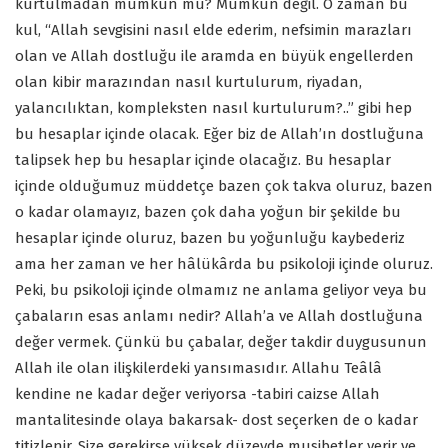
kurtulmadan mümkün mü? Mümkün değil. O zaman bu
kul, “Allah sevgisini nasıl elde ederim, nefsimin marazları
olan ve Allah dostluğu ile aramda en büyük engellerden
olan kibir marazından nasıl kurtulurum, riyadan,
yalancılıktan, kompleksten nasıl kurtulurum?..” gibi hep
bu hesaplar içinde olacak. Eğer biz de Allah’ın dostluğuna
talipsek hep bu hesaplar içinde olacağız. Bu hesaplar
içinde olduğumuz müddetçe bazen çok takva oluruz, bazen
o kadar olamayız, bazen çok daha yoğun bir şekilde bu
hesaplar içinde oluruz, bazen bu yoğunluğu kaybederiz
ama her zaman ve her hâlükârda bu psikoloji içinde oluruz.
Peki, bu psikoloji içinde olmamız ne anlama geliyor veya bu
çabaların esas anlamı nedir? Allah’a ve Allah dostluğuna
değer vermek. Çünkü bu çabalar, değer takdir duygusunun
Allah ile olan ilişkilerdeki yansımasıdır. Allahu Teâlâ
kendine ne kadar değer veriyorsa -tabiri caizse Allah
mantalitesinde olaya bakarsak- dost seçerken de o kadar
titizlenir. Size gerekirse yüksek düzeyde musibetler verir ve