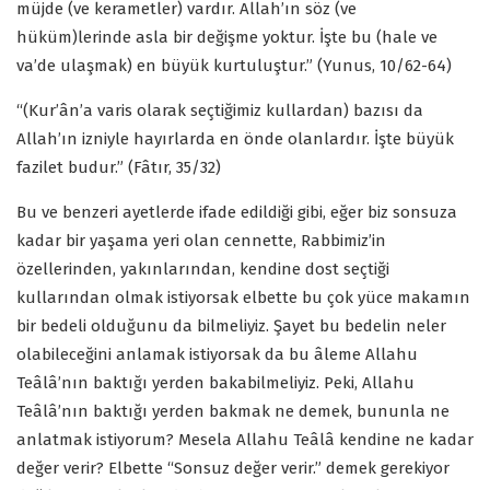
müjde (ve kerametler) vardır. Allah’ın söz (ve
hüküm)lerinde asla bir değişme yoktur. İşte bu (hale ve
va’de ulaşmak) en büyük kurtuluştur.” (Yunus, 10/62-64)
“(Kur’ân’a varis olarak seçtiğimiz kullardan) bazısı da
Allah’ın izniyle hayırlarda en önde olanlardır. İşte büyük
fazilet budur.” (Fâtır, 35/32)
Bu ve benzeri ayetlerde ifade edildiği gibi, eğer biz sonsuza
kadar bir yaşama yeri olan cennette, Rabbimiz’in
özellerinden, yakınlarından, kendine dost seçtiği
kullarından olmak istiyorsak elbette bu çok yüce makamın
bir bedeli olduğunu da bilmeliyiz. Şayet bu bedelin neler
olabileceğini anlamak istiyorsak da bu âleme Allahu
Teâlâ’nın baktığı yerden bakabilmeliyiz. Peki, Allahu
Teâlâ’nın baktığı yerden bakmak ne demek, bununla ne
anlatmak istiyorum? Mesela Allahu Teâlâ kendine ne kadar
değer verir? Elbette “Sonsuz değer verir.” demek gerekiyor