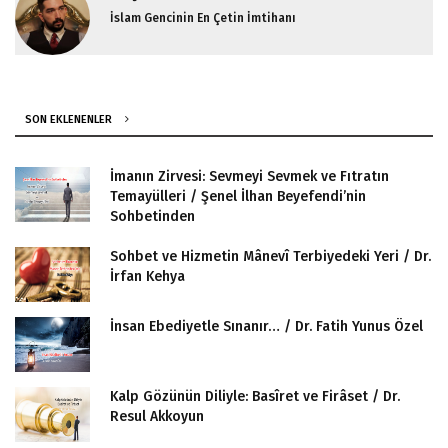
İslam Gencinin En Çetin İmtihanı
SON EKLENENLER
İmanın Zirvesi: Sevmeyi Sevmek ve Fıtratın
Temayülleri / Şenel İlhan Beyefendi’nin
Sohbetinden
Sohbet ve Hizmetin Mânevî Terbiyedeki Yeri / Dr.
İrfan Kehya
İnsan Ebediyetle Sınanır… / Dr. Fatih Yunus Özel
Kalp Gözünün Diliyle: Basîret ve Firâset / Dr.
Resul Akkoyun