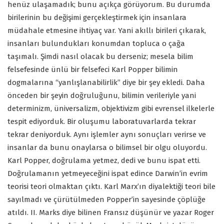
henüz ulaşamadık; bunu açıkça görüyorum. Bu durumda
birilerinin bu değişimi gerçekleştirmek için insanlara
müdahale etmesine ihtiyaç var. Yani akıllı birileri çıkarak,
insanları bulundukları konumdan topluca o çağa
taşımalı. Şimdi nasıl olacak bu derseniz; mesela bilim
felsefesinde ünlü bir felsefeci Karl Popper bilimin
dogmalarına “yanlışlanabilirlik” diye bir şey ekledi. Daha
önceden bir şeyin doğruluğunu, bilimin verileriyle yani
determinizm, üniversalizm, objektivizm gibi evrensel ilkelerle
tespit ediyorduk. Bir oluşumu laboratuvarlarda tekrar
tekrar deniyorduk. Aynı işlemler aynı sonuçları verirse ve
insanlar da bunu onaylarsa o bilimsel bir olgu oluyordu.
Karl Popper, doğrulama yetmez, dedi ve bunu ispat etti.
Doğrulamanın yetmeyeceğini ispat edince Darwin’in evrim
teorisi teori olmaktan çıktı. Karl Marx’ın diyalektiği teori bile
sayılmadı ve çürütülmeden Popper’in sayesinde çöplüğe
atıldı. II. Marks diye bilinen Fransız düşünür ve yazar Roger