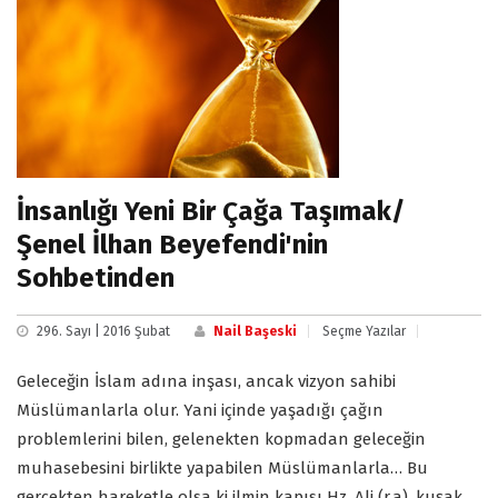
İnsanlığı Yeni Bir Çağa Taşımak/
Şenel İlhan Beyefendi'nin
Sohbetinden
296. Sayı | 2016 Şubat
Nail Başeski
Seçme Yazılar
Geleceğin İslam adına inşası, ancak vizyon sahibi
Müslümanlarla olur. Yani içinde yaşadığı çağın
problemlerini bilen, gelenekten kopmadan geleceğin
muhasebesini birlikte yapabilen Müslümanlarla… Bu
gerçekten hareketle olsa ki ilmin kapısı Hz. Ali (r.a), kuşak