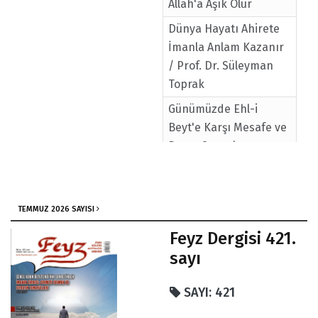
Allah'a Aşık Olur
Dünya Hayatı Ahirete
İmanla Anlam Kazanır
/ Prof. Dr. Süleyman
Toprak
Günümüzde Ehl-i
Beyt'e Karşı Mesafe ve
Duruş Sorunlarımız
İnsanlığı Yeni Bir Çağa
Taşımak/Şenel İlhan
Beyefendi'nin
TEMMUZ 2026 SAYISI
Sohbetinden
Feyz Dergisi 421.
sayı
SAYI: 421