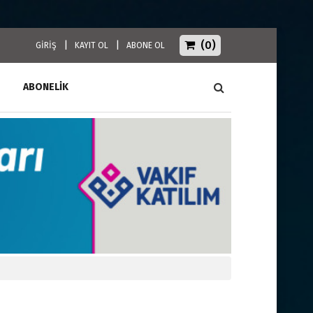
(0)
|
|
GİRİŞ
KAYIT OL
ABONE OL
ABONELİK