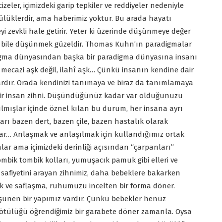
izeler, içimizdeki garip tepkiler ve reddiyeler nedeniyle
klerdir, ama haberimiz yoktur. Bu arada hayatı
zevkli hale getirir. Yeter ki üzerinde düşünmeye değer
se bile düşünmek güzeldir. Thomas Kuhn’ın paradigmalar
igma dünyasından başka bir paradigma dünyasına insanı
 mecazi aşk değil, ilahî aşk… Çünkü insanın kendine dair
lardır. Orada kendinizi tanımaya ve biraz da tanımlamaya
lerdir insan zihni. Düşündüğünüz kadar var olduğunuzu
ılmışlar içinde öznel kılan bu durum, her insana ayrı
rı bazen dert, bazen çile, bazen hastalık olarak
lar… Anlaşmak ve anlaşılmak için kullandığımız ortak
lar ama içimizdeki derinliği açısından “çarpanları”
 Tombik tombik kolları, yumuşacık pamuk gibi elleri ve
safiyetini arayan zihnimiz, daha bebeklere bakarken
uk ve saflaşma, ruhumuzu incelten bir forma döner.
ünen bir yapımız vardır. Çünkü bebekler henüz
ötülüğü öğrendiğimiz bir garabete döner zamanla. Oysa