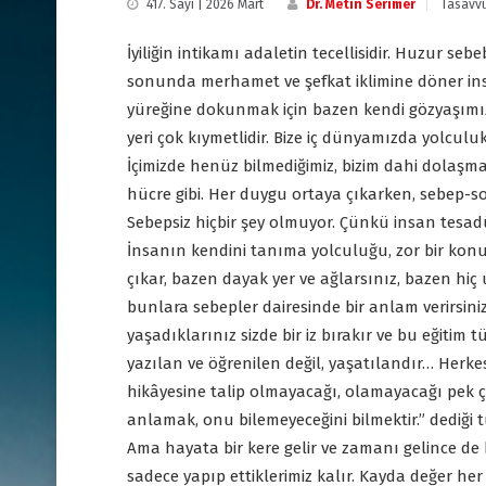
417. Sayı | 2026 Mart
Dr. Metin Serimer
Tasavvu
İyiliğin intikamı adaletin tecellisidir. Huzur se
sonunda merhamet ve şefkat iklimine döner insa
yüreğine dokunmak için bazen kendi gözyaşımız 
yeri çok kıymetlidir. Bize iç dünyamızda yolculuk
İçimizde henüz bilmediğimiz, bizim dahi dolaşma
hücre gibi. Her duygu ortaya çıkarken, sebep-sonuç
Sebepsiz hiçbir şey olmuyor. Çünkü insan tesadüfî
İnsanın kendini tanıma yolculuğu, zor bir konu.
çıkar, bazen dayak yer ve ağlarsınız, bazen hi
bunlara sebepler dairesinde bir anlam verirsini
yaşadıklarınız sizde bir iz bırakır ve bu eğitim 
yazılan ve öğrenilen değil, yaşatılandır… Herke
hikâyesine talip olmayacağı, olamayacağı pek ço
anlamak, onu bilemeyeceğini bilmektir.” dediği t
Ama hayata bir kere gelir ve zamanı gelince de
sadece yapıp ettiklerimiz kalır. Kayda değer h