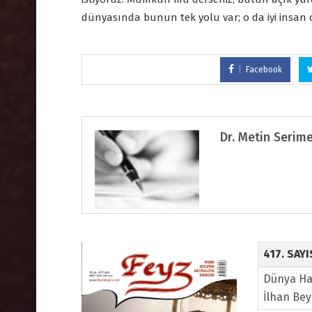
dünyasında bunun tek yolu var; o da iyi insan
Facebook
Dr. Metin Serim
417. SAY
Dünya Hay
İlhan Be