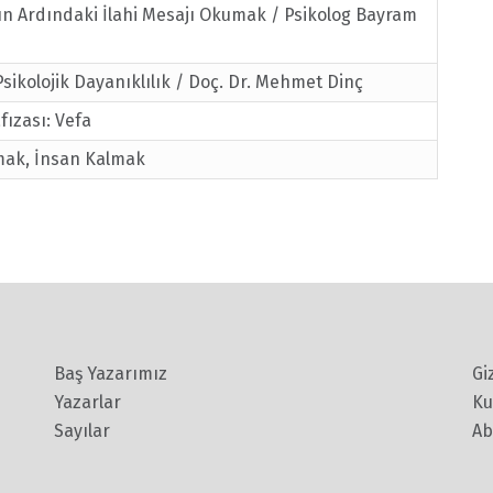
ın Ardındaki İlahi Mesajı Okumak / Psikolog Bayram
 Psikolojik Dayanıklılık / Doç. Dr. Mehmet Dinç
fızası: Vefa
mak, İnsan Kalmak
Baş Yazarımız
Gi
Yazarlar
Ku
Sayılar
Ab