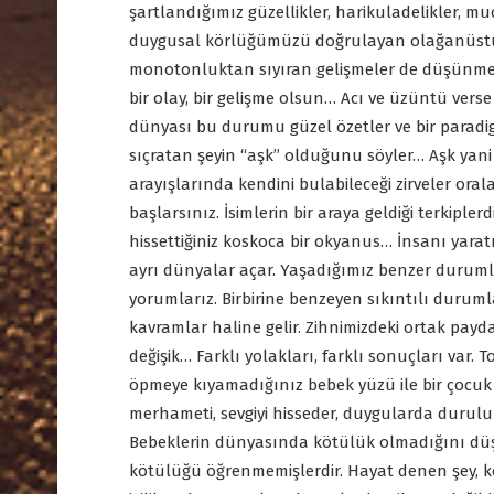
şartlandığımız güzellikler, harikuladelikler, muc
duygusal körlüğümüzü doğrulayan olağanüstülü
monotonluktan sıyıran gelişmeler de düşünmeyi 
bir olay, bir gelişme olsun… Acı ve üzüntü ver
dünyası bu durumu güzel özetler ve bir parad
sıçratan şeyin “aşk” olduğunu söyler… Aşk yani
arayışlarında kendini bulabileceği zirveler ora
başlarsınız. İsimlerin bir araya geldiği terkip
hissettiğiniz koskoca bir okyanus… İnsanı yarat
ayrı dünyalar açar. Yaşadığımız benzer durumla
yorumlarız. Birbirine benzeyen sıkıntılı durum
kavramlar haline gelir. Zihnimizdeki ortak payda
değişik… Farklı yolakları, farklı sonuçları var.
öpmeye kıyamadığınız bebek yüzü ile bir çocuk 
merhameti, sevgiyi hisseder, duygularda durul
Bebeklerin dünyasında kötülük olmadığını düş
kötülüğü öğrenmemişlerdir. Hayat denen şey, k