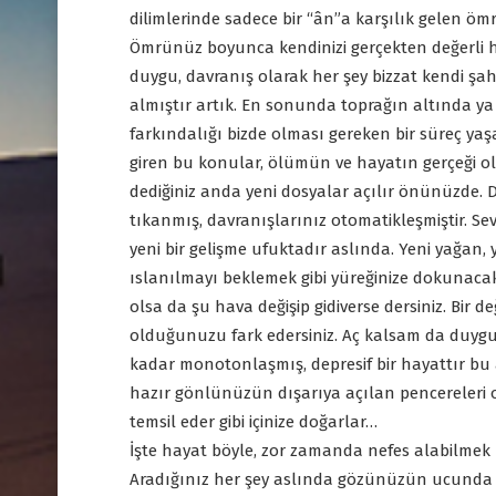
dilimlerinde sadece bir “ân”a karşılık gelen ö
Ömrünüz boyunca kendinizi gerçekten değerli his
duygu, davranış olarak her şey bizzat kendi şa
almıştır artık. En sonunda toprağın altında y
farkındalığı bizde olması gereken bir süreç yaş
giren bu konular, ölümün ve hayatın gerçeği olar
dediğiniz anda yeni dosyalar açılır önünüzde. D
tıkanmış, davranışlarınız otomatikleşmiştir. Sevi
yeni bir gelişme ufuktadır aslında. Yeni yağan,
ıslanılmayı beklemek gibi yüreğinize dokunacak
olsa da şu hava değişip gidiverse dersiniz. Bir d
olduğunuzu fark edersiniz. Aç kalsam da duy
kadar monotonlaşmış, depresif bir hayattır bu as
hazır gönlünüzün dışarıya açılan pencereleri olu
temsil eder gibi içinize doğarlar…
İşte hayat böyle, zor zamanda nefes alabilmek k
Aradığınız her şey aslında gözünüzün ucunda