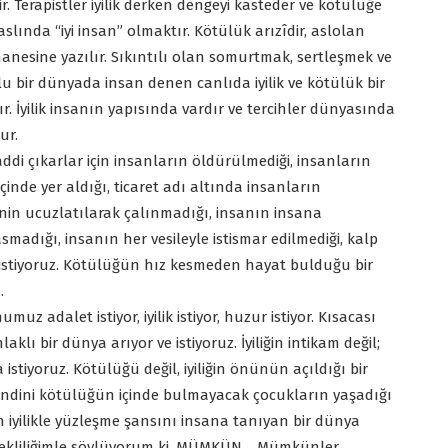
r. Terapistler iyilik derken dengeyi kasteder ve kötülüğe
aslında “iyi insan” olmaktır. Kötülük arızîdir, aslolan
 hanesine yazılır. Sıkıntılı olan somurtmak, sertleşmek ve
lu bir dünyada insan denen canlıda iyilik ve kötülük bir
ır. İyilik insanın yapısında vardır ve tercihler dünyasında
ur.
addi çıkarlar için insanların öldürülmediği, insanların
çinde yer aldığı, ticaret adı altında insanların
nin ucuzlatılarak çalınmadığı, insanın insana
adığı, insanın her vesileyle istismar edilmediği, kalp
stiyoruz. Kötülüğün hız kesmeden hayat bulduğu bir
…
z adalet istiyor, iyilik istiyor, huzur istiyor. Kısacası
lı bir dünya arıyor ve istiyoruz. İyiliğin intikam değil;
stiyoruz. Kötülüğü değil, iyiliğin önünün açıldığı bir
kendini kötülüğün içinde bulmayacak çocukların yaşadığı
 iyilikle yüzleşme şansını insana tanıyan bir dünya
ürekliliğimle söylüyorum ki, MÜMKÜN… Mümkünler