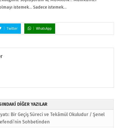
 olmayı istemek… Sadece istemek…
Twitter
WhatsApp
er
ISINDAKİ DİĞER YAZILAR
atı: Bir Geçiş Süreci ve Tekâmül Okuludur / Şenel
yefendi’nin Sohbetinden