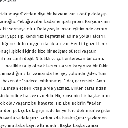
f ve Ahlak
bebidir. Maşerî vicdan diye bir kavram var. Dönüp dolaşıp
noğlu. Çektiği acılar kadar empati yapar. Karşıdakinin
bir sermaye olur. Dolayısıyla insan eğitiminde acının
lar yaptırıp, kendimizi keşfetmek adına yollar aldırır.
dığımız dolu duygu odacıkları var. Her biri güzel birer
 ilişkileri içinde bize bir gelişme süreci yaşatır.
 bir canlı değil. Nitelikli ve çok enteresan bir canlı.
 Öncelikle talip olmak lazım. Bazen karşınıza bir fakir
ç ummadığınız bir zamanda her şey yolunda gider. Tüm
z, bazen de “sadece imtihanmış…” der, geçersiniz. Ama
türü, insan ezberi kitaplarda yazmaz. Birileri tarafından
sin kendine has ve özneldir. Hiç kimsenin bir başkasının
k olay yaşarız bu hayatta. Hz. Ebu Bekir’in “Kaderi
ürden pek çok olay, içimizde bir yerlere dokunur ve gider.
 hayatla vedalaşırız. Ardımızda bıraktığımız şeylerden
er şey mutlaka kayıt altındadır. Başka başka zaman