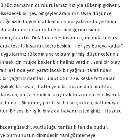
mrünüz, zamanın durdurulamaz hızıyla tükenip gidiverir.
sedecek bir şey, bir şeyler ararsınız. Oysa düşünce,
hitliğimizde büyük mahkemenin dosyalarında yerlerini
a da üstünde olmanın fark etmediği, öncesinde
anmıştır artık. Defalarca her insanın şahsında tekrara
ak tescilli insanlık tecrübesidir. “Her şey buraya kadar”
uygularınız tükenmiş ve tekrara girmiş, düşünceleriniz
nmek için müjde bekler bir haliniz vardır… Yeni bir olay,
 yani aslında yeni yaratılacak bir yağmur tarafından
 bir yağmur damlası umut olur size. Keşke fırtınalar
eğişiklik, bir sevinç, hatta yeni bir hüzne dahi muhtaç
gulansam, hatta kendime acıyarak hüzünlensem diyecek
lında… Bir güneş parıltısı, bir su şırıltısı, patlamaya
r. Bir ses, bir ışık, biraz da havadır istediğiniz… Huzuru
adar güzeldir. Mutluluğu tarifsiz kılan da budur.
 ve burnunuzun dibindedir. Yani görmemeye