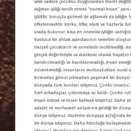
iyilik sadece çocuksu duygulardan ibaret değildi
rağmen iyiliği tercih etmek “normal insan” yani 
iyiliktir. Sonuçta gülmek de ağlamak da iyiliğin
öfkelenmektir. Korku, öfke, elem ve hazlarla do
arada bulunur. Ama en önemlisi iyiliğin varlığıd
koskoca bir ahlak ajandasının temelini oluştur
Gazzeli çocukların ve annelerin incitilmediği, m
gerçek değerleriyle ve maskesiz olarak hayatın i
kandırılmadığı ve kazıklanmadığı, insan emeği
zulmetmediği, insanların mutsuzluktan surat asm
kırmadan gönül yıkmadan yaşanan bir dünya i
dünyada tüm bunları istiyoruz. Çünkü insanız
Evet arkadaşlar, çıldırmaya az kaldı. Çünkü ruhumu
insan olmak ve insan kalmak istiyoruz. Daha ahlak
adalet ve merhamet anlamına geldiği bir dünya i
dünya istiyoruz. Gözlerini dünyaya açtığında 
bir dünya istiyoruz. Daha kötülüğe bulaşmadan
istiyoruz. Mümkün mü derseniz, bütün açık y