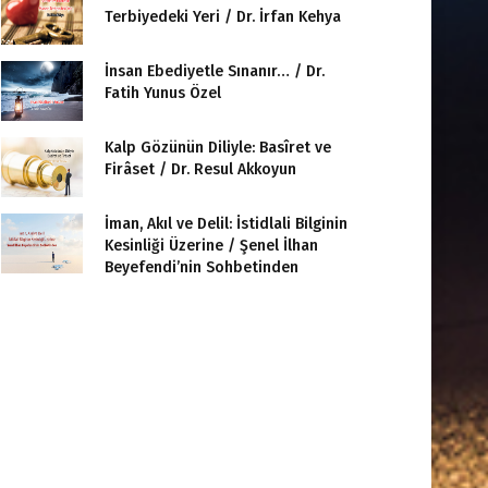
Terbiyedeki Yeri / Dr. İrfan Kehya
İnsan Ebediyetle Sınanır… / Dr.
Fatih Yunus Özel
Kalp Gözünün Diliyle: Basîret ve
Firâset / Dr. Resul Akkoyun
İman, Akıl ve Delil: İstidlali Bilginin
Kesinliği Üzerine / Şenel İlhan
Beyefendi’nin Sohbetinden