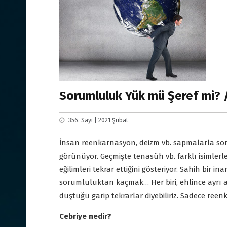
Sorumluluk Yük mü Şeref mi? /
356. Sayı | 2021 Şubat
İnsan reenkarnasyon, deizm vb. sapmalarla s
görünüyor. Geçmişte tenasüh vb. farklı isimlerl
eğilimleri tekrar ettiğini gösteriyor. Sahih bir i
sorumluluktan kaçmak… Her biri, ehlince ayrı ay
düştüğü garip tekrarlar diyebiliriz. Sadece reen
Cebriye nedir?