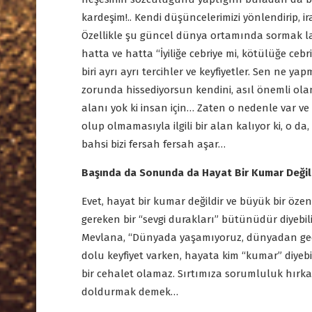
kardeşim!.. Kendi düşüncelerimizi yönlendirip, ir
Özellikle şu güncel dünya ortamında sormak lazı
hatta ve hatta “İyiliğe cebriye mi, kötülüğe cebr
biri ayrı ayrı tercihler ve keyfiyetler. Sen ne ya
zorunda hissediyorsun kendini, asıl önemli ol
alanı yok ki insan için… Zaten o nedenle var ve
olup olmamasıyla ilgili bir alan kalıyor ki, o da, o
bahsi bizi fersah fersah aşar…
Başında da Sonunda da Hayat Bir Kumar Değil
Evet, hayat bir kumar değildir ve büyük bir özen
gereken bir “sevgi durakları” bütünüdür diyebili
Mevlana, “Dünyada yaşamıyoruz, dünyadan geçiy
dolu keyfiyet varken, hayata kim “kumar” diyeb
bir cehalet olamaz. Sırtımıza sorumluluk hırkası
doldurmak demek…