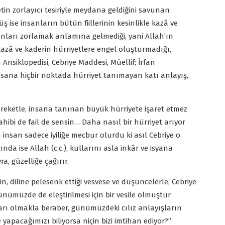
dretin zorlayıcı tesiriyle meydana geldiğini savunan
 ise insanların bütün fiillerinin kesinlikle kazâ ve
nları zorlamak anlamına gelmediği, yani Allah’ın
kazâ ve kaderin hürriyetlere engel oluşturmadığı,
 Ansiklopedisi, Cebriye Maddesi, Müellif; İrfan
sana hiçbir noktada hürriyet tanımayan katı anlayış,
areketle, insana tanınan büyük hürriyete işaret etmez
ahibi de fail de sensin… Daha nasıl bir hürriyet arıyor
n insan sadece iyiliğe mecbur olurdu ki asıl Cebriye o
da ise Allah (c.c.), kullarını asla inkâr ve isyana
ra, güzelliğe çağırır.
diline pelesenk ettiği vesvese ve düşüncelerle, Cebriye
ümüzde de eleştirilmesi için bir vesile olmuştur
ları olmakla beraber, günümüzdeki cılız anlayışların
 yapacağımızı biliyorsa niçin bizi imtihan ediyor?”