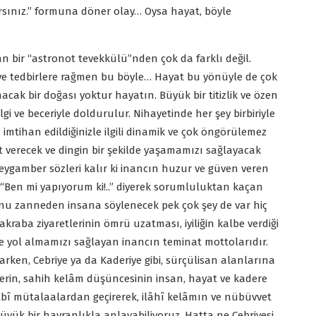
sınız.” formuna döner olay… Oysa hayat, böyle
an bir “astronot tevekkülü”nden çok da farklı değil.
ü ve tedbirlere rağmen bu böyle… Hayat bu yönüyle de çok
nacak bir doğası yoktur hayatın. Büyük bir titizlik ve özen
lgi ve beceriyle doldurulur. Nihayetinde her şey birbiriyle
imtihan edildiğinizle ilgili dinamik ve çok öngörülemez
at verecek ve dingin bir şekilde yaşamamızı sağlayacak
peygamber sözleri kalır ki inancın huzur ve güven veren
ın “Ben mi yapıyorum ki!..” diyerek sorumluluktan kaçan
unu zanneden insana söylenecek pek çok şey de var hiç
raba ziyaretlerinin ömrü uzatması, iyiliğin kalbe verdiği
e yol almamızı sağlayan inancın teminat mottolarıdır.
varken, Cebriye ya da Kaderiye gibi, sürçülisan alanlarına
flerin, sahih kelâm düşüncesinin insan, hayat ve kadere
kalbî mütalaalardan geçirerek, ilâhî kelâmın ve nübüvvet
ük bir hayranlıkla anlayabiliyoruz. Hatta ne Cebriyesi