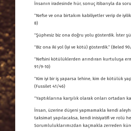
İnsanın iradesinde hür, sonuç itibarıyla da so
“Nefse ve ona birtakım kabiliyetler verip de iyi
8)
“Şüphesiz biz ona doğru yolu gösterdik. İster şü
“Biz ona iki yol (iyi ve kötü) gösterdik.” (Beled 90
“Nefsini kötülüklerden arındıran kurtuluşa erm
91/9-10)
“Kim iyi bir iş yaparsa lehine, kim de kötülük ya
(Fussilet 41/46)
“Yaptıklarına karşılık olarak onları ortadan kal
İnsan, üzerine düşeni yapmamakla kendi aleyhine
taksimat yapılacaksa, kendi inisiyatifi ve rolü h
Sorumluluklarımızdan kaçmakla zerreden kürey