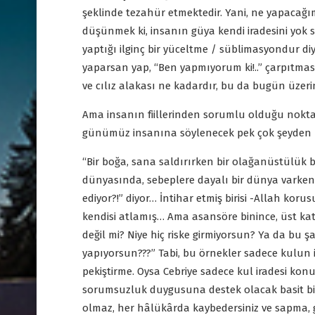
şeklinde tezahür etmektedir. Yani, ne yapacağ
düşünmek ki, insanın güya kendi iradesini yo
yaptığı ilginç bir yüceltme / süblimasyondur diye
yaparsan yap, “Ben yapmıyorum ki!..” çarpıtması
ve cılız alakası ne kadardır, bu da bugün üzer
Ama insanın fiillerinden sorumlu olduğu nokta
günümüz insanına söylenecek pek çok şeyden b
“Bir boğa, sana saldırırken bir olağanüstülük 
dünyasında, sebeplere dayalı bir dünya varken, 
ediyor?!” diyor… İntihar etmiş birisi -Allah kor
kendisi atlamış… Ama asansöre binince, üst k
değil mi? Niye hiç riske girmiyorsun? Ya da bu 
yapıyorsun???” Tabi, bu örnekler sadece kulun i
pekiştirme. Oysa Cebriye sadece kul iradesi ko
sorumsuzluk duygusuna destek olacak basit bi
olmaz, her hâlükârda kaybedersiniz ve sapma, 