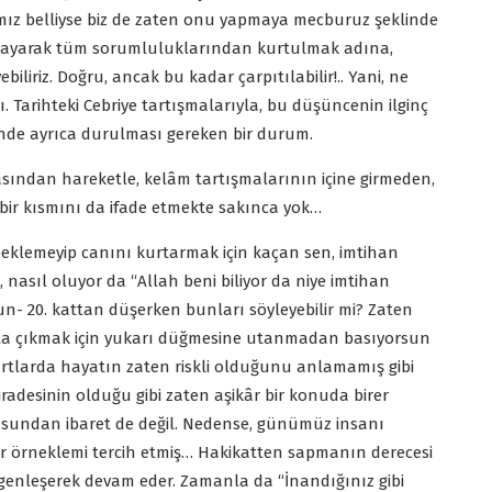
ımız belliyse biz de zaten onu yapmaya mecburuz şeklinde
k sayarak tüm sorumluluklarından kurtulmak adına,
biliriz. Doğru, ancak bu kadar çarpıtılabilir!.. Yani, ne
. Tarihteki Cebriye tartışmalarıyla, bu düşüncenin ilginç
inde ayrıca durulması gereken bir durum.
sından hareketle, kelâm tartışmalarının içine girmeden,
ir kısmını da ifade etmekte sakınca yok…
beklemeyip canını kurtarmak için kaçan sen, imtihan
nasıl oluyor da “Allah beni biliyor da niye imtihan
usun- 20. kattan düşerken bunları söyleyebilir mi? Zaten
ata çıkmak için yukarı düğmesine utanmadan basıyorsun
şartlarda hayatın zaten riskli olduğunu anlamamış gibi
radesinin olduğu gibi zaten aşikâr bir konuda birer
nusundan ibaret de değil. Nedense, günümüz insanı
r örneklemi tercih etmiş… Hakikatten sapmanın derecesi
genleşerek devam eder. Zamanla da “İnandığınız gibi