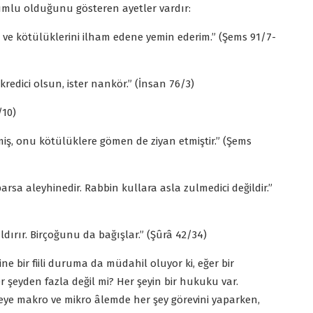
rumlu olduğunu gösteren ayetler vardır:
lik ve kötülüklerini ilham edene yemin ederim.” (Şems 91/7-
kredici olsun, ister nankör.” (İnsan 76/3)
/10)
iş, onu kötülüklere gömen de ziyan etmiştir.” (Şems
parsa aleyhinedir. Rabbin kullara asla zulmedici değildir.”
dırır. Birçoğunu da bağışlar.” (Şûrâ 42/34)
 bir fiili duruma da müdahil oluyor ki, eğer bir
er şeyden fazla değil mi? Her şeyin bir hukuku var.
e makro ve mikro âlemde her şey görevini yaparken,