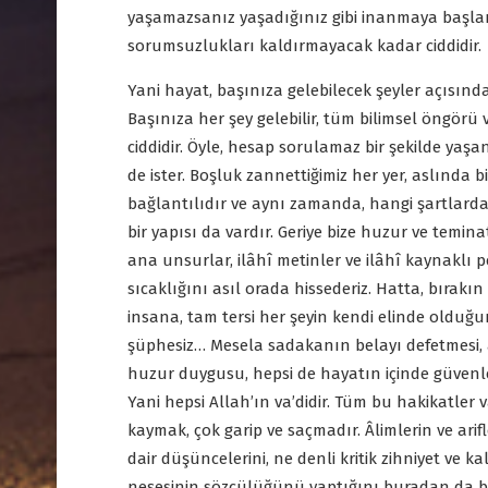
yaşamazsanız yaşadığınız gibi inanmaya başlar
sorumsuzlukları kaldırmayacak kadar ciddidir.
Yani hayat, başınıza gelebilecek şeyler açısınd
Başınıza her şey gelebilir, tüm bilimsel öngör
ciddidir. Öyle, hesap sorulamaz bir şekilde yaşa
de ister. Boşluk zannettiğimiz her yer, aslında bi
bağlantılıdır ve aynı zamanda, hangi şartlarda 
bir yapısı da vardır. Geriye bize huzur ve temin
ana unsurlar, ilâhî metinler ve ilâhî kaynaklı 
sıcaklığını asıl orada hissederiz. Hatta, bırak
insana, tam tersi her şeyin kendi elinde olduğ
şüphesiz… Mesela sadakanın belayı defetmesi, ak
huzur duygusu, hepsi de hayatın içinde güvenl
Yani hepsi Allah’ın va’didir. Tüm bu hakikatler 
kaymak, çok garip ve saçmadır. Âlimlerin ve ari
dair düşüncelerini, ne denli kritik zihniyet ve 
neşesinin sözcülüğünü yaptığını buradan da büy