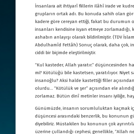
İnsanlara ait ihtiyarî fiillerin ilâhî irade ve ku
grupların ortak adı. Bu konuda sahih olan görüş
kadere göre cereyan ettiği, fakat bu durumun o
insanları kendisine isyan etmeye zorlamadığı, 
ashabın anlayışı olarak bildirilmiştir. (TDV İslam
Abdulhamîd Fettâh) Sonuç olarak, daha çok, in
ciddi bir biçimde eleştirilmiştir.
“Kul kasteder, Allah yaratır.” düşüncesinden h
mi? Kötülüğü bile kastetsen, yaratılıyor. Niyet s
insanoğlu? Aksi halde kastettiği filler açısında
olurdu… “Kötülük ve şer” açısından ele alındığın
zorlamaz. Bütün dinî metinler insanı iyiliğe, hay
Günümüzde, insanın sorumluluktan kaçmak için, 
düşüncesi arasındaki benzerlik, bu konunun gün
diyebiliriz. Müstakilen bu konunun çok ayrıntı
üzerine çullandığı cephesi, genellikle, “Allah ne