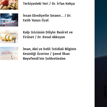
Terbiyedeki Yeri / Dr. İrfan Kehya
İnsan Ebediyetle Sınanır… / Dr.
Fatih Yunus Özel
Kalp Gözünün Diliyle: Basîret ve
Firâset / Dr. Resul Akkoyun
İman, Akıl ve Delil: İstidlali Bilginin
Kesinliği Üzerine / Şenel İlhan
Beyefendi’nin Sohbetinden