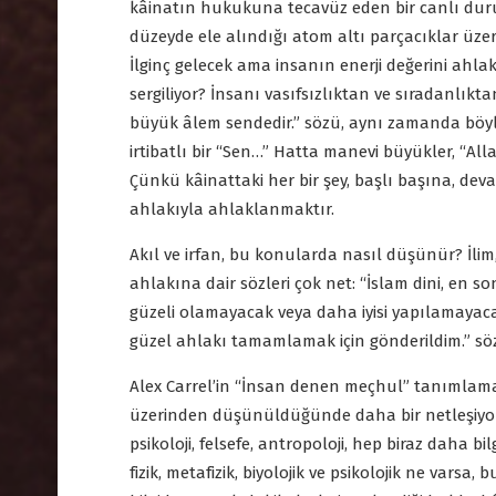
kâinatın hukukuna tecavüz eden bir canlı duru
düzeyde ele alındığı atom altı parçacıklar üz
İlginç gelecek ama insanın enerji değerini ahlak
sergiliyor? İnsanı vasıfsızlıktan ve sıradanlıktan
büyük âlem sendedir.” sözü, aynı zamanda böyle
irtibatlı bir “Sen…” Hatta manevi büyükler, “Allah,
Çünkü kâinattaki her bir şey, başlı başına, dev
ahlakıyla ahlaklanmaktır.
Akıl ve irfan, bu konularda nasıl düşünür? İlim
ahlakına dair sözleri çok net: “İslam dini, en 
güzeli olamayacak veya daha iyisi yapılamayaca
güzel ahlakı tamamlamak için gönderildim.” söz
Alex Carrel’in “İnsan denen meçhul” tanımlamas
üzerinden düşünüldüğünde daha bir netleşiyor… 
psikoloji, felsefe, antropoloji, hep biraz daha bi
fizik, metafizik, biyolojik ve psikolojik ne var