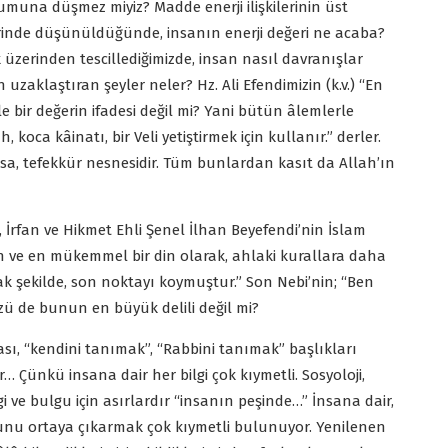
muna düşmez miyiz? Madde enerji ilişkilerinin üst
erinde düşünüldüğünde, insanın enerji değeri ne acaba?
 üzerinden tescillediğimizde, insan nasıl davranışlar
 uzaklaştıran şeyler neler? Hz. Ali Efendimizin (k.v.) “En
 bir değerin ifadesi değil mi? Yani bütün âlemlerle
 koca kâinatı, bir Veli yetiştirmek için kullanır.” derler.
asa, tefekkür nesnesidir. Tüm bunlardan kasıt da Allah’ın
, İrfan ve Hikmet Ehli Şenel İlhan Beyefendi’nin İslam
son ve en mükemmel bir din olarak, ahlaki kurallara daha
k şekilde, son noktayı koymuştur.” Son Nebi’nin; “Ben
ü de bunun en büyük delili değil mi?
ı, “kendini tanımak”, “Rabbini tanımak” başlıkları
Çünkü insana dair her bilgi çok kıymetli. Sosyoloji,
lgi ve bulgu için asırlardır “insanın peşinde…” İnsana dair,
sa, bunu ortaya çıkarmak çok kıymetli bulunuyor. Yenilenen