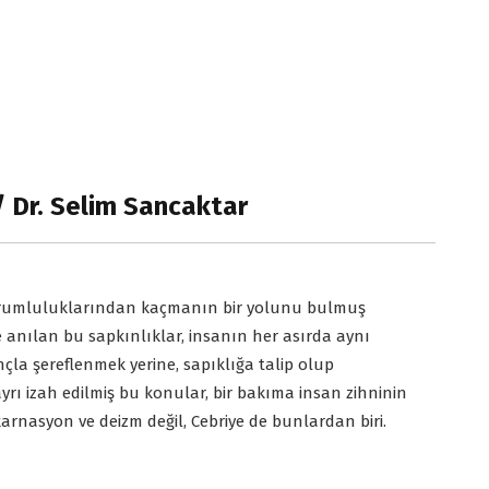
 Dr. Selim Sancaktar
orumluluklarından kaçmanın bir yolunu bulmuş
e anılan bu sapkınlıklar, insanın her asırda aynı
nançla şereflenmek yerine, sapıklığa talip olup
rı izah edilmiş bu konular, bir bakıma insan zihninin
karnasyon ve deizm değil, Cebriye de bunlardan biri.