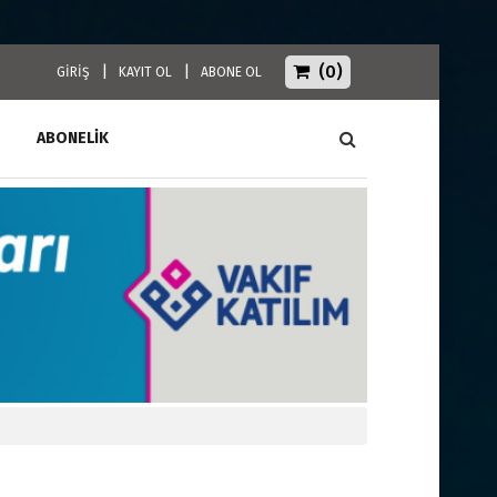
(0)
|
|
GİRİŞ
KAYIT OL
ABONE OL
ABONELİK