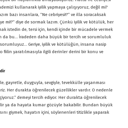
ademizi kullanarak iyilik yapmaya çalışıyoruz, değil mi?
m bazı insanlara, “Ne cebriyesi!?” ve illa soracaksak
iye mi!?” diye de sormak lazım. Çünkü iyilik ve kötülük, her
pmak istedin de, tersi için, kendi içinde bir mücadele vermek
an da bu… İradeden daha büyük bir tercih ve sorumluluk
 sorumluyuz… Geriye, iyilik ve kötülüğün, insana nasip
 fiilin yaratılmasıyla ilgili derinler derini bir konu ve
dir
le, gayretle, duyguyla, sevgiyle, tevekkülle yaşanması
riz. Her durakta öğrenilecek güzellikler vardır. O nedenle
oruz.” demeyi tercih ediyor. Her durakta öğrenilecek
ilir ya da hayata kumar gözüyle bakabilir. Bundan büyük
nı giymek, hayatın içini, söylenenleri titizlikle yaparak