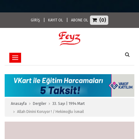
(0)
|
|
GİRİŞ
KAYIT OL
ABONE OL
Toggle navigation
Anasayfa
Dergiler
33. Sayı | 1994 Mart
Allah Dinini Koruyor ! / Hekimoğlu İsmail