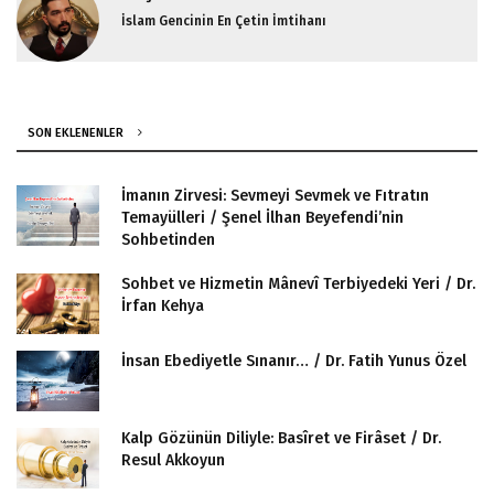
İslam Gencinin En Çetin İmtihanı
SON EKLENENLER
İmanın Zirvesi: Sevmeyi Sevmek ve Fıtratın
Temayülleri / Şenel İlhan Beyefendi’nin
Sohbetinden
Sohbet ve Hizmetin Mânevî Terbiyedeki Yeri / Dr.
İrfan Kehya
İnsan Ebediyetle Sınanır… / Dr. Fatih Yunus Özel
Kalp Gözünün Diliyle: Basîret ve Firâset / Dr.
Resul Akkoyun