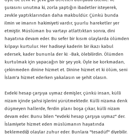
şurasını unutma ki, zorla yaptığın ibadetler isteyerek,
zevkle yaptıklarından daha makbuldür. Çünkü bunda
ilmin ve imanın hakimiyeti vardır, şuurlu hareketler yer
etmiştir. Müslüman bu vartayı atlattıktan sonra, dini
hayatına devam eder. Bu sefer bir kısım olaylarda ölümden
kılpayı kurtulur. Her hadiseyi kaderin bir ikazı kabul
edersek, kader bununla der ki: -Bak, ölebilirdin. Ölümden
kurtulmak için yapacağın bir şey yok. Öyle ise korkmadan,
çekinmeden dinine hizmet et. Dinine hizmet et ki ölüm, seni
İslam'a hizmet ederken yakalasın ve şehit olasın.
Evdeki hesap çarşıya uymaz demişler, çünkü insan, külli
nizam içinde şahsi işlerini yürütmektedir. Külli nizama denk
düşmeyen hallerde, ferdin planı boşa çıkar, külli nizam
devam eder. Bunu bilen "evdeki hesap çarşıya uymaz" der.
İslamiyete hizmet eden müslümanın hayatında
beklemediği olaylar zuhur eder. Bunlara "tesadüf" diyebilir.