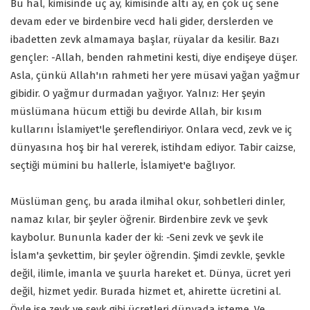
Bu hal, kimisinde üç ay, kimisinde altı ay, en çok üç sene
devam eder ve birdenbire vecd hali gider, derslerden ve
ibadetten zevk almamaya başlar, rüyalar da kesilir. Bazı
gençler: -Allah, benden rahmetini kesti, diye endişeye düşer.
Asla, çünkü Allah'ın rahmeti her yere müsavi yağan yağmur
gibidir. O yağmur durmadan yağıyor. Yalnız: Her şeyin
müslümana hücum ettiği bu devirde Allah, bir kısım
kullarını İslamiyet'le şereflendiriyor. Onlara vecd, zevk ve iç
dünyasına hoş bir hal vererek, istihdam ediyor. Tabir caizse,
seçtiği mümini bu hallerle, İslamiyet'e bağlıyor.
Müslüman genç, bu arada ilmihal okur, sohbetleri dinler,
namaz kılar, bir şeyler öğrenir. Birdenbire zevk ve şevk
kaybolur. Bununla kader der ki: -Seni zevk ve şevk ile
İslam'a şevkettim, bir şeyler öğrendin. Şimdi zevkle, şevkle
değil, ilimle, imanla ve şuurla hareket et. Dünya, ücret yeri
değil, hizmet yedir. Burada hizmet et, ahirette ücretini al.
Öyle ise zevk ve şevk gibi ücretleri dünyada isteme. Ve