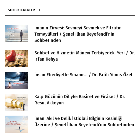
SON EKLENENLER
İmanın Zirvesi: Sevmeyi Sevmek ve Fıtratın
Temayülleri / Şenel İlhan Beyefendi’nin
Sohbetinden
Sohbet ve Hizmetin Mânevî Terbiyedeki Yeri / Dr.
İrfan Kehya
İnsan Ebediyetle Sınanır… / Dr. Fatih Yunus Özel
Kalp Gözünün Diliyle: Basîret ve Firâset / Dr.
Resul Akkoyun
İman, Akıl ve Delil: İstidlali Bilginin Kesinliği
Üzerine / Şenel İlhan Beyefendi’nin Sohbetinden