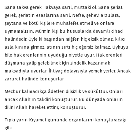
Sana takva gerek. Takvaya sarıl, muttaki ol. Sana şeriat
gerek, şeriatın esaslarına sarıl. Nefse, şehevi arzulara,
şeytana ve kötü kişilere muhalefet etmeli ve onlara
uymamalısın. Mü'min kişi bu hususlarda devamlı cihad
halindedir. Öyle ki başından miğferi hiç eksik olmaz, kılıcı
asla kınına girmez, atının sırtı hiç eğersiz kalmaz. Uykuyu
bile hak erenlerinin uyuduğu niyetle uyur. Hak erenleri
düşmana galip gelebilmek için zindelik kazanmak
maksadıyla uyurlar. İhtiyaç dolayısıyla yemek yerler. Ancak
zaruret halinde konuşurlar.
Mecbur kalmadıkça âdetleri dilsizlik ve sükûttur. Onları
ancak Allah'ın takdiri konuşturur. Bu dünyada onların
dilini Allah hareket ettirir, konuşturur.
Tıpkı yarın Kıyamet gününde organlarını konuşturacağı
gibi...