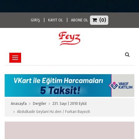
(0)
|
|
GİRİŞ
KAYIT OL
ABONE OL
Toggle navigation
Anasayfa
Dergiler
231. Sayı | 2010 Eylül
Abdulkadir Geylani Hz.den / Furkan Bayezit