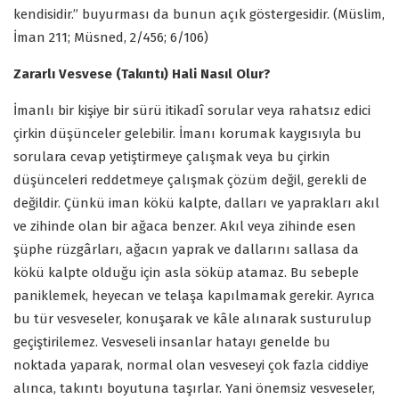
kendisidir.” buyurması da bunun açık göstergesidir. (Müslim,
İman 211; Müsned, 2/456; 6/106)
Zararlı Vesvese (Takıntı) Hali Nasıl Olur?
İmanlı bir kişiye bir sürü itikadî sorular veya rahatsız edici
çirkin düşünceler gelebilir. İmanı korumak kaygısıyla bu
sorulara cevap yetiştirmeye çalışmak veya bu çirkin
düşünceleri reddetmeye çalışmak çözüm değil, gerekli de
değildir. Çünkü iman kökü kalpte, dalları ve yaprakları akıl
ve zihinde olan bir ağaca benzer. Akıl veya zihinde esen
şüphe rüzgârları, ağacın yaprak ve dallarını sallasa da
kökü kalpte olduğu için asla söküp atamaz. Bu sebeple
paniklemek, heyecan ve telaşa kapılmamak gerekir. Ayrıca
bu tür vesveseler, konuşarak ve kâle alınarak susturulup
geçiştirilemez. Vesveseli insanlar hatayı genelde bu
noktada yaparak, normal olan vesveseyi çok fazla ciddiye
alınca, takıntı boyutuna taşırlar. Yani önemsiz vesveseler,