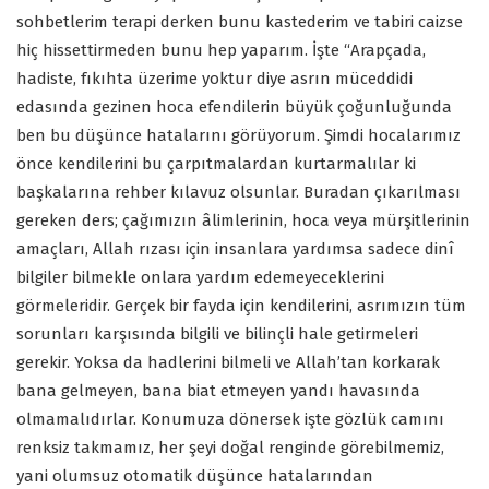
sohbetlerim terapi derken bunu kastederim ve tabiri caizse
hiç hissettirmeden bunu hep yaparım. İşte “Arapçada,
hadiste, fıkıhta üzerime yoktur diye asrın müceddidi
edasında gezinen hoca efendilerin büyük çoğunluğunda
ben bu düşünce hatalarını görüyorum. Şimdi hocalarımız
önce kendilerini bu çarpıtmalardan kurtarmalılar ki
başkalarına rehber kılavuz olsunlar. Buradan çıkarılması
gereken ders; çağımızın âlimlerinin, hoca veya mürşitlerinin
amaçları, Allah rızası için insanlara yardımsa sadece dinî
bilgiler bilmekle onlara yardım edemeyeceklerini
görmeleridir. Gerçek bir fayda için kendilerini, asrımızın tüm
sorunları karşısında bilgili ve bilinçli hale getirmeleri
gerekir. Yoksa da hadlerini bilmeli ve Allah’tan korkarak
bana gelmeyen, bana biat etmeyen yandı havasında
olmamalıdırlar. Konumuza dönersek işte gözlük camını
renksiz takmamız, her şeyi doğal renginde görebilmemiz,
yani olumsuz otomatik düşünce hatalarından