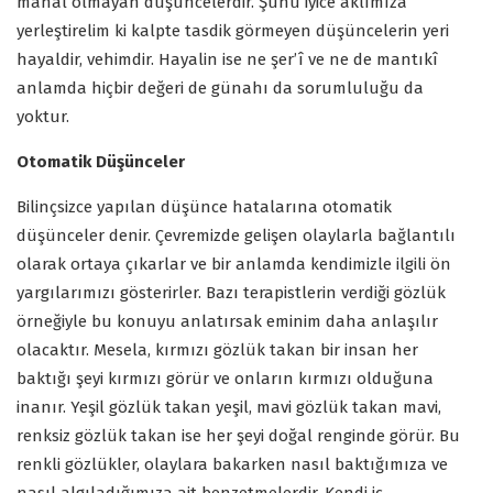
mahal olmayan düşüncelerdir. Şunu iyice aklımıza
yerleştirelim ki kalpte tasdik görmeyen düşüncelerin yeri
hayaldir, vehimdir. Hayalin ise ne şer’î ve ne de mantıkî
anlamda hiçbir değeri de günahı da sorumluluğu da
yoktur.
Otomatik Düşünceler
Bilinçsizce yapılan düşünce hatalarına otomatik
düşünceler denir. Çevremizde gelişen olaylarla bağlantılı
olarak ortaya çıkarlar ve bir anlamda kendimizle ilgili ön
yargılarımızı gösterirler. Bazı terapistlerin verdiği gözlük
örneğiyle bu konuyu anlatırsak eminim daha anlaşılır
olacaktır. Mesela, kırmızı gözlük takan bir insan her
baktığı şeyi kırmızı görür ve onların kırmızı olduğuna
inanır. Yeşil gözlük takan yeşil, mavi gözlük takan mavi,
renksiz gözlük takan ise her şeyi doğal renginde görür. Bu
renkli gözlükler, olaylara bakarken nasıl baktığımıza ve