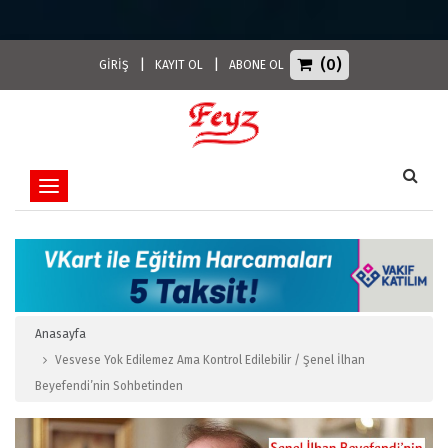
(0)
|
|
GİRİŞ
KAYIT OL
ABONE OL
Toggle navigation
Anasayfa
Vesvese Yok Edilemez Ama Kontrol Edilebilir / Şenel İlhan
Beyefendi’nin Sohbetinden