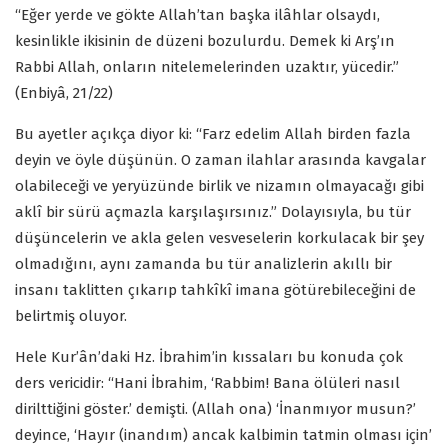
“Eğer yerde ve gökte Allah’tan başka ilâhlar olsaydı,
kesinlikle ikisinin de düzeni bozulurdu. Demek ki Arş’ın
Rabbi Allah, onların nitelemelerinden uzaktır, yücedir.”
(Enbiyâ, 21/22)
Bu ayetler açıkça diyor ki: “Farz edelim Allah birden fazla
deyin ve öyle düşünün. O zaman ilahlar arasında kavgalar
olabileceği ve yeryüzünde birlik ve nizamın olmayacağı gibi
aklî bir sürü açmazla karşılaşırsınız.” Dolayısıyla, bu tür
düşüncelerin ve akla gelen vesveselerin korkulacak bir şey
olmadığını, aynı zamanda bu tür analizlerin akıllı bir
insanı taklitten çıkarıp tahkîkî imana götürebileceğini de
belirtmiş oluyor.
Hele Kur’ân’daki Hz. İbrahim’in kıssaları bu konuda çok
ders vericidir: “Hani İbrahim, ‘Rabbim! Bana ölüleri nasıl
dirilttiğini göster.’ demişti. (Allah ona) ‘İnanmıyor musun?’
deyince, ‘Hayır (inandım) ancak kalbimin tatmin olması için’