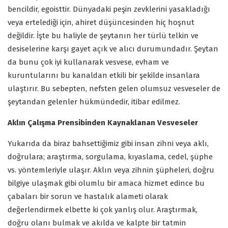
bencildir, egoisttir. Dünyadaki peşin zevklerini yasakladığı
veya ertelediği için, ahiret düşüncesinden hiç hoşnut
değildir. İşte bu haliyle de şeytanın her türlü telkin ve
desiselerine karşı gayet açık ve alıcı durumundadır. Şeytan
da bunu çok iyi kullanarak vesvese, evham ve
kuruntularını bu kanaldan etkili bir şekilde insanlara
ulaştırır. Bu sebepten, nefsten gelen olumsuz vesveseler de
şeytandan gelenler hükmündedir, itibar edilmez.
Aklın Çalışma Prensibinden Kaynaklanan Vesveseler
Yukarıda da biraz bahsettiğimiz gibi insan zihni veya aklı,
doğrulara; araştırma, sorgulama, kıyaslama, cedel, şüphe
vs. yöntemleriyle ulaşır. Aklın veya zihnin şüpheleri, doğru
bilgiye ulaşmak gibi olumlu bir amaca hizmet edince bu
çabaları bir sorun ve hastalık alameti olarak
değerlendirmek elbette ki çok yanlış olur. Araştırmak,
doğru olanı bulmak ve akılda ve kalpte bir tatmin