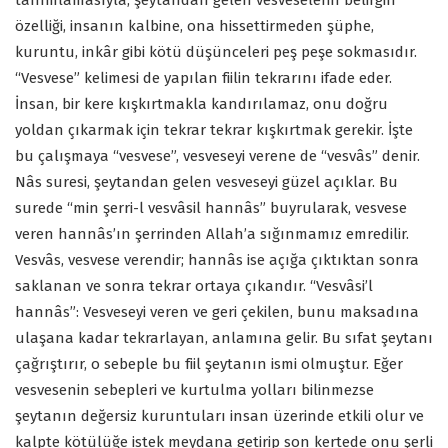
tanımlamasıyla, şeytandan gelen vesveselerin belirgin
özelliği, insanın kalbine, ona hissettirmeden şüphe,
kuruntu, inkâr gibi kötü düşünceleri peş peşe sokmasıdır.
“Vesvese” kelimesi de yapılan fiilin tekrarını ifade eder.
İnsan, bir kere kışkırtmakla kandırılamaz, onu doğru
yoldan çıkarmak için tekrar tekrar kışkırtmak gerekir. İşte
bu çalışmaya “vesvese”, vesveseyi verene de “vesvâs” denir.
Nâs suresi, şeytandan gelen vesveseyi güzel açıklar. Bu
surede “min şerri-l vesvâsil hannâs” buyrularak, vesvese
veren hannâs’ın şerrinden Allah’a sığınmamız emredilir.
Vesvâs, vesvese verendir; hannâs ise açığa çıktıktan sonra
saklanan ve sonra tekrar ortaya çıkandır. “Vesvâsi’l
hannâs”: Vesveseyi veren ve geri çekilen, bunu maksadına
ulaşana kadar tekrarlayan, anlamına gelir. Bu sıfat şeytanı
çağrıştırır, o sebeple bu fiil şeytanın ismi olmuştur. Eğer
vesvesenin sebepleri ve kurtulma yolları bilinmezse
şeytanın değersiz kuruntuları insan üzerinde etkili olur ve
kalpte kötülüğe istek meydana getirip son kertede onu şerli