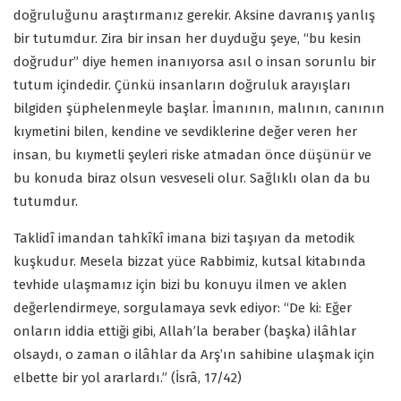
doğruluğunu araştırmanız gerekir. Aksine davranış yanlış
bir tutumdur. Zira bir insan her duyduğu şeye, “bu kesin
doğrudur” diye hemen inanıyorsa asıl o insan sorunlu bir
tutum içindedir. Çünkü insanların doğruluk arayışları
bilgiden şüphelenmeyle başlar. İmanının, malının, canının
kıymetini bilen, kendine ve sevdiklerine değer veren her
insan, bu kıymetli şeyleri riske atmadan önce düşünür ve
bu konuda biraz olsun vesveseli olur. Sağlıklı olan da bu
tutumdur.
Taklidî imandan tahkîkî imana bizi taşıyan da metodik
kuşkudur. Mesela bizzat yüce Rabbimiz, kutsal kitabında
tevhide ulaşmamız için bizi bu konuyu ilmen ve aklen
değerlendirmeye, sorgulamaya sevk ediyor: “De ki: Eğer
onların iddia ettiği gibi, Allah’la beraber (başka) ilâhlar
olsaydı, o zaman o ilâhlar da Arş’ın sahibine ulaşmak için
elbette bir yol ararlardı.” (İsrâ, 17/42)