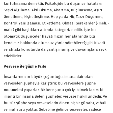
kurtulmamız demektir. Psikolojide bu düşünce hataları:
Seçici Algılama, Akıl Okuma, Abartma, Küçümseme, Aşırı
Genelleme, Kişiselleştirme, Hep ya da Hiç Tarzı Düşünme,
Kontrol Yanılsaması, Etiketleme, Olması Gerekenler (-meli, -
malı ) gibi başlıkları altında kategorize edilir. İşte bu
otomatik düşünceler hayatımızın her alanında bizi
kendimiz hakkında olumsuz yönlendirebileceği gibi itikadî
ve ahlakî konularda da yanlış inanış ve davranışlara sevk
edebilirler.
Vesvese ile Şüphe Farkı
İnsanlarımızın büyük çoğunluğu, imana dair olan
vesveseleri şüpheyle karıştırır, bu vesveselere şüphe
muamelesi yaparlar. Bir kere şunu çok iyi bilmek lazım ki
imanlı bir insana gelen şüpheler, vesvese hükmündedir. Ve
bu tür şüphe veya vesveselerin dinen hiçbir günahı, vebali
ve mahzuru yoktur. Sebebine gelince vesveseler, sadece