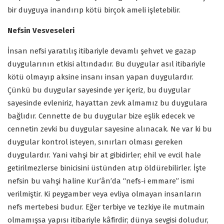
bir duyguya inandırıp kötü birçok ameli işletebilir.
Nefsin Vesveseleri
İnsan nefsi yaratılış itibariyle devamlı şehvet ve gazap
duygularının etkisi altındadır. Bu duygular asıl itibariyle
kötü olmayıp aksine insanı insan yapan duygulardır.
Çünkü bu duygular sayesinde yer içeriz, bu duygular
sayesinde evleniriz, hayattan zevk almamız bu duygulara
bağlıdır. Cennette de bu duygular bize eşlik edecek ve
cennetin zevki bu duygular sayesine alınacak. Ne var ki bu
duygular kontrol isteyen, sınırları olması gereken
duygulardır. Yani vahşi bir at gibidirler; ehil ve evcil hale
getirilmezlerse binicisini üstünden atıp öldürebilirler. İşte
nefsin bu vahşi haline Kur’ân’da “nefs-i emmare” ismi
verilmiştir. Ki peygamber veya evliya olmayan insanların
nefs mertebesi budur. Eğer terbiye ve tezkiye ile mutmain
olmamışsa yapısı itibariyle kâfirdir; dünya sevgisi doludur,