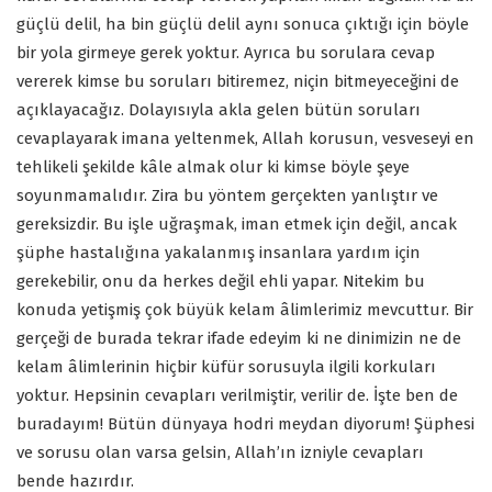
güçlü delil, ha bin güçlü delil aynı sonuca çıktığı için böyle
bir yola girmeye gerek yoktur. Ayrıca bu sorulara cevap
vererek kimse bu soruları bitiremez, niçin bitmeyeceğini de
açıklayacağız. Dolayısıyla akla gelen bütün soruları
cevaplayarak imana yeltenmek, Allah korusun, vesveseyi en
tehlikeli şekilde kâle almak olur ki kimse böyle şeye
soyunmamalıdır. Zira bu yöntem gerçekten yanlıştır ve
gereksizdir. Bu işle uğraşmak, iman etmek için değil, ancak
şüphe hastalığına yakalanmış insanlara yardım için
gerekebilir, onu da herkes değil ehli yapar. Nitekim bu
konuda yetişmiş çok büyük kelam âlimlerimiz mevcuttur. Bir
gerçeği de burada tekrar ifade edeyim ki ne dinimizin ne de
kelam âlimlerinin hiçbir küfür sorusuyla ilgili korkuları
yoktur. Hepsinin cevapları verilmiştir, verilir de. İşte ben de
buradayım! Bütün dünyaya hodri meydan diyorum! Şüphesi
ve sorusu olan varsa gelsin, Allah’ın izniyle cevapları
bende hazırdır.