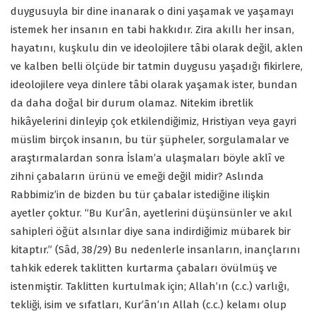
duygusuyla bir dine inanarak o dini yaşamak ve yaşamayı
istemek her insanın en tabi hakkıdır. Zira akıllı her insan,
hayatını, kuşkulu din ve ideolojilere tâbi olarak değil, aklen
ve kalben belli ölçüde bir tatmin duygusu yaşadığı fikirlere,
ideolojilere veya dinlere tâbi olarak yaşamak ister, bundan
da daha doğal bir durum olamaz. Nitekim ibretlik
hikâyelerini dinleyip çok etkilendiğimiz, Hristiyan veya gayri
müslim birçok insanın, bu tür şüpheler, sorgulamalar ve
araştırmalardan sonra İslam’a ulaşmaları böyle aklî ve
zihni çabaların ürünü ve emeği değil midir? Aslında
Rabbimiz’in de bizden bu tür çabalar istediğine ilişkin
ayetler çoktur. “Bu Kur’ân, ayetlerini düşünsünler ve akıl
sahipleri öğüt alsınlar diye sana indirdiğimiz mübarek bir
kitaptır.” (Sâd, 38/29) Bu nedenlerle insanların, inançlarını
tahkik ederek taklitten kurtarma çabaları övülmüş ve
istenmiştir. Taklitten kurtulmak için; Allah’ın (c.c.) varlığı,
tekliği, isim ve sıfatları, Kur’ân’ın Allah (c.c.) kelamı olup