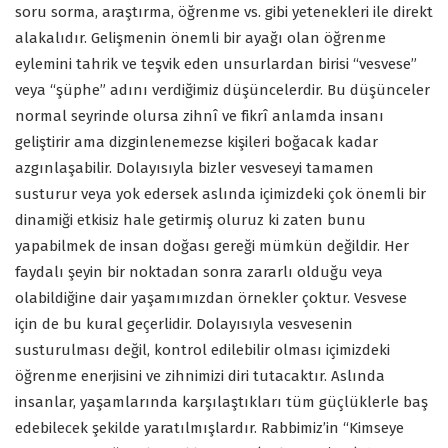
soru sorma, araştırma, öğrenme vs. gibi yetenekleri ile direkt
alakalıdır. Gelişmenin önemli bir ayağı olan öğrenme
eylemini tahrik ve teşvik eden unsurlardan birisi “vesvese”
veya “şüphe” adını verdiğimiz düşüncelerdir. Bu düşünceler
normal seyrinde olursa zihnî ve fikrî anlamda insanı
geliştirir ama dizginlenemezse kişileri boğacak kadar
azgınlaşabilir. Dolayısıyla bizler vesveseyi tamamen
susturur veya yok edersek aslında içimizdeki çok önemli bir
dinamiği etkisiz hale getirmiş oluruz ki zaten bunu
yapabilmek de insan doğası gereği mümkün değildir. Her
faydalı şeyin bir noktadan sonra zararlı olduğu veya
olabildiğine dair yaşamımızdan örnekler çoktur. Vesvese
için de bu kural geçerlidir. Dolayısıyla vesvesenin
susturulması değil, kontrol edilebilir olması içimizdeki
öğrenme enerjisini ve zihnimizi diri tutacaktır. Aslında
insanlar, yaşamlarında karşılaştıkları tüm güçlüklerle baş
edebilecek şekilde yaratılmışlardır. Rabbimiz’in “Kimseye