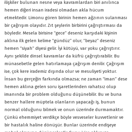
ilişkiler bulunan nesne veya kavramlardan biri anılınca
hemen diğeri insan iradesi olmadan akla hücum
etmektedir. Limonu gören birinin hemen ağzının sulanması
bir çağrışım olayıdır. Zıt şeylerin birbirini çağrıştırması da
böyledir. Mesela birisine “gece” deseniz karşıdaki kişinin
aklına ilk gelen kelime “gündüz” olur, “beyaz” deseniz
hemen “siyah” diyesi gelir. İyi kötüyü, var yoku çağrıştırır.
Aynı şekilde dinsel kavramlar da küfrü çağrıştırabilir. Bu
münasebetle gelen hatırlamaya çağrışım denilir. Çağrışım
ise, çok kere irademiz dışında olur ve mesuliyeti yoktur.
İnsan bu gerçeğin farkında olmazsa; ne zaman “iman” dese
hemen aklına gelen soru işaretlerinden rahatsız olup
imanında bir problem olduğunu düşünebilir. Bu ve buna
benzer hallere müptela olanların yapacağı iş, bunun
normal olduğunu bilmek ve onun üzerinde durmamaktır.
Çünkü ehemmiyet verdikçe böyle vesveseler kuvvetlenir ve
bir hastalık haline dönüşür. Bunlar üzerinde endişeye