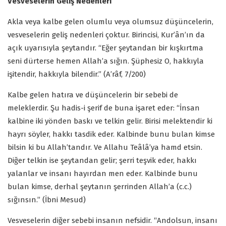
Vesveselerin Geliş Nedenleri
Akla veya kalbe gelen olumlu veya olumsuz düşüncelerin,
vesveselerin geliş nedenleri çoktur. Birincisi, Kur’ân’ın da
açık uyarısıyla şeytandır. “Eğer şeytandan bir kışkırtma
seni dürterse hemen Allah’a sığın. Şüphesiz O, hakkıyla
işitendir, hakkıyla bilendir.” (A’râf, 7/200)
Kalbe gelen hatıra ve düşüncelerin bir sebebi de
meleklerdir. Şu hadis-i şerif de buna işaret eder: “İnsan
kalbine iki yönden baskı ve telkin gelir. Birisi melektendir ki
hayrı söyler, hakkı tasdik eder. Kalbinde bunu bulan kimse
bilsin ki bu Allah’tandır. Ve Allahu Teâlâ’ya hamd etsin.
Diğer telkin ise şeytandan gelir; şerri teşvik eder, hakkı
yalanlar ve insanı hayırdan men eder. Kalbinde bunu
bulan kimse, derhal şeytanın şerrinden Allah’a (c.c.)
sığınsın.” (İbni Mesud)
Vesveselerin diğer sebebi insanın nefsidir. “Andolsun, insanı