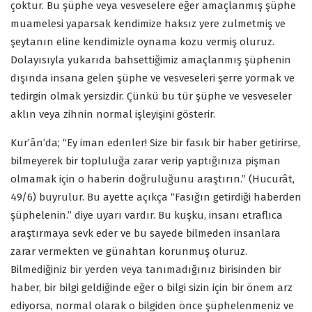
çoktur. Bu şüphe veya vesveselere eğer amaçlanmış şüphe
muamelesi yaparsak kendimize haksız yere zulmetmiş ve
şeytanın eline kendimizle oynama kozu vermiş oluruz.
Dolayısıyla yukarıda bahsettiğimiz amaçlanmış şüphenin
dışında insana gelen şüphe ve vesveseleri şerre yormak ve
tedirgin olmak yersizdir. Çünkü bu tür şüphe ve vesveseler
aklın veya zihnin normal işleyişini gösterir.
Kur’ân’da; “Ey iman edenler! Size bir fasık bir haber getirirse,
bilmeyerek bir topluluğa zarar verip yaptığınıza pişman
olmamak için o haberin doğruluğunu araştırın.” (Hucurât,
49/6) buyrulur. Bu ayette açıkça “Fasığın getirdiği haberden
şüphelenin.” diye uyarı vardır. Bu kuşku, insanı etraflıca
araştırmaya sevk eder ve bu sayede bilmeden insanlara
zarar vermekten ve günahtan korunmuş oluruz.
Bilmediğiniz bir yerden veya tanımadığınız birisinden bir
haber, bir bilgi geldiğinde eğer o bilgi sizin için bir önem arz
ediyorsa, normal olarak o bilgiden önce şüphelenmeniz ve