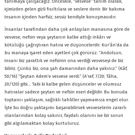
tanımaya çalışacağız. Öncelikle, “vesvese” tanım olarak,
içimizden gelen gizli fısıltılara ve seslere denir. Bir bakıma
insanın içinden harfsiz, sessiz kendiyle konuşmasıdır.
İnsanlar tarafından daha çok anlaşılan manasına göre de
vesvese, nefsin veya şeytanın kalbe attığı inkârı ve
kötülüğü çağrıştıran hatıra ve düşüncelerdir. Kur’ân’da da
bu manaya işaret eden ayetleri çok görürüz. “Andolsun,
insanı biz yarattık ve nefsinin ona verdiği vesveseyi de biz
biliriz. Çünkü biz, ona şah damarından daha yakınız.” (Kâf,
50/16) “Şeytan Adem’e vesvese verdi.” (A’raf, 7/20; Tâha,
20/120) gibi… Tabi ki kalbe gelen düşünceler ve olumsuz
hatıralar sadece şeytan ve nefsin eseri değildir. Bu konuda
toptancı yaklaşım, sağlıklı tahliller yapmamıza engel olur.
İşte bu doğru yaklaşımı başarabilirsek vesveselerin zararlı
olanlarından kolay sakınır, faydalı olanını ise bir sorun
gibi algılamaktan kolay kurtuluruz.