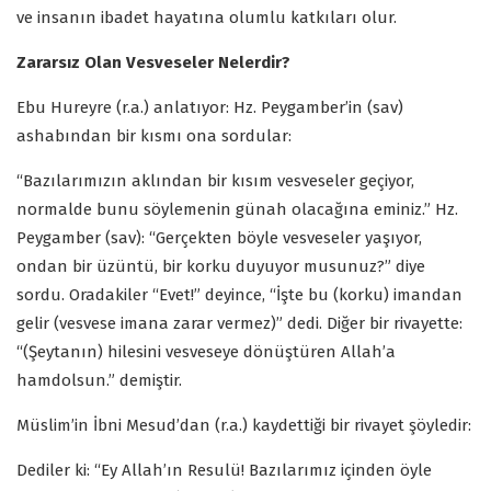
ve insanın ibadet hayatına olumlu katkıları olur.
Zararsız Olan Vesveseler Nelerdir?
Ebu Hureyre (r.a.) anlatıyor: Hz. Peygamber’in (sav)
ashabından bir kısmı ona sordular:
“Bazılarımızın aklından bir kısım vesveseler geçiyor,
normalde bunu söylemenin günah olacağına eminiz.” Hz.
Peygamber (sav): “Gerçekten böyle vesveseler yaşıyor,
ondan bir üzüntü, bir korku duyuyor musunuz?” diye
sordu. Oradakiler “Evet!” deyince, “İşte bu (korku) imandan
gelir (vesvese imana zarar vermez)” dedi. Diğer bir rivayette:
“(Şeytanın) hilesini vesveseye dönüştüren Allah’a
hamdolsun.” demiştir.
Müslim’in İbni Mesud’dan (r.a.) kaydettiği bir rivayet şöyledir:
Dediler ki: “Ey Allah’ın Resulü! Bazılarımız içinden öyle