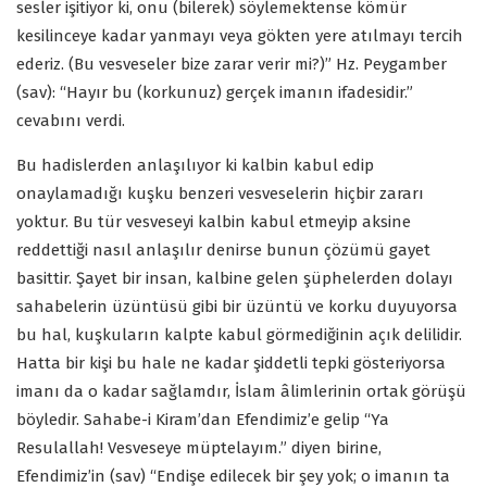
sesler işitiyor ki, onu (bilerek) söylemektense kömür
kesilinceye kadar yanmayı veya gökten yere atılmayı tercih
ederiz. (Bu vesveseler bize zarar verir mi?)” Hz. Peygamber
(sav): “Hayır bu (korkunuz) gerçek imanın ifadesidir.”
cevabını verdi.
Bu hadislerden anlaşılıyor ki kalbin kabul edip
onaylamadığı kuşku benzeri vesveselerin hiçbir zararı
yoktur. Bu tür vesveseyi kalbin kabul etmeyip aksine
reddettiği nasıl anlaşılır denirse bunun çözümü gayet
basittir. Şayet bir insan, kalbine gelen şüphelerden dolayı
sahabelerin üzüntüsü gibi bir üzüntü ve korku duyuyorsa
bu hal, kuşkuların kalpte kabul görmediğinin açık delilidir.
Hatta bir kişi bu hale ne kadar şiddetli tepki gösteriyorsa
imanı da o kadar sağlamdır, İslam âlimlerinin ortak görüşü
böyledir. Sahabe-i Kiram’dan Efendimiz’e gelip “Ya
Resulallah! Vesveseye müptelayım.” diyen birine,
Efendimiz’in (sav) “Endişe edilecek bir şey yok; o imanın ta