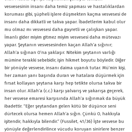
vesvesesinin insanı daha temiz yapması ve hastalıklardan
koruması gibi, şüpheli işlere düşmekten kaçma vesvesesi de
insanı daha dikkatli ve takva yapar. İbadetlerim kabul olur
mu olmaz mı vesvesesi daha gayretli ve çalışkan yapar.
İmanlı gider miyim gitmez miyim vesvesesi daha mütevazı
yapar. Şeytanın vesvesesinden kaçan Allah’a sığınır;
Allah’a sığınan O’na yaklaşır. Nitekim şeytanın varlığı
mümine terakki sebebidir, işin hikmet boyutu böyledir. Diğer
bir yönüyle vesvese, insanı daima uyanık tutar. Mü’min kişi,
her zaman yanı başında duran ve hatalara düşürmek için
fırsat kollayan şeytana karşı hep tetikte olursa takva bir
insan olur. Allah’a (c.c.) karşı yalvarış ve yakarışa geçerek,
her vesvese emaresi karşısında Allah’a sığınmak da büyük
ibadettir. “Eğer şeytandan gelen kötü bir düşünce seni
dürtecek olursa hemen Allah’a sığın. Çünkü O, hakkıyla
işitendir, hakkıyla bilendir.” (Fussilet, 41/36) İşte vesvese bu
yönüyle değerlendirilince vücudu koruyan sinirlere benzer