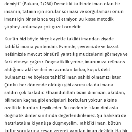
demişti.” (Bakara, 2/260) Demek ki kalbinde iman olan bir
insanın, tatmin için sorular sorması ve sorgulaması onun
imanı için bir sakınca teşkil etmiyor. Bu kıssa metodik
şüpheyi anlamaya çok güzel örnektir.
Kur’ân bizi böyle birçok ayetle taklidî imandan ziyade
tahkîkî imana yönlendirir. Evrende, çevremizde ve bizzat
nefsimizde mevcut bir sürü yaratılış mucizelerini görmeye ve
fark etmeye çağırır. Dogmatiklik yerine, imanımıza referans
aldığımız aklî ve ilmî en azından birkaç küçük delil
bulmamızı ve böylece tahkîkî iman sahibi olmamızı ister.
Çünkü her dönemde olduğu gibi asrımızda da imana
saldırı çok fazladır. Elhamdülillah bizim dinimizin, akıldan,
bilimden kaçma gibi endişeleri, korkuları yoktur, aksine
özellikle bunları teşvik eder. Bu nedenle İslam dini asla
dogmatik dinler sınıfında değerlendirilemez. Şu hakikati de
hatırlatalım ki yanlışa düşmeyelim. Tahkîkî iman, bütün
küfür sorularına cevap vererek yapılan iman değildir. Ha bir