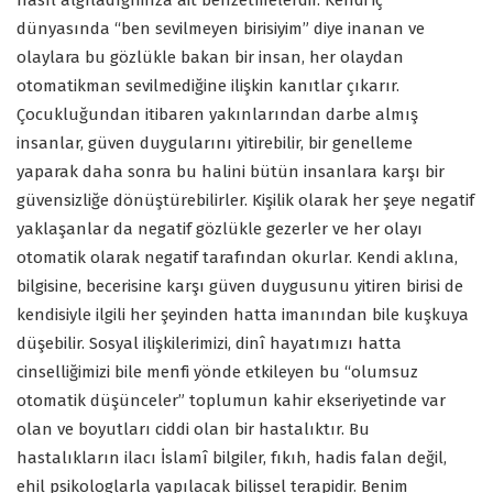
nasıl algıladığımıza ait benzetmelerdir. Kendi iç
dünyasında “ben sevilmeyen birisiyim” diye inanan ve
olaylara bu gözlükle bakan bir insan, her olaydan
otomatikman sevilmediğine ilişkin kanıtlar çıkarır.
Çocukluğundan itibaren yakınlarından darbe almış
insanlar, güven duygularını yitirebilir, bir genelleme
yaparak daha sonra bu halini bütün insanlara karşı bir
güvensizliğe dönüştürebilirler. Kişilik olarak her şeye negatif
yaklaşanlar da negatif gözlükle gezerler ve her olayı
otomatik olarak negatif tarafından okurlar. Kendi aklına,
bilgisine, becerisine karşı güven duygusunu yitiren birisi de
kendisiyle ilgili her şeyinden hatta imanından bile kuşkuya
düşebilir. Sosyal ilişkilerimizi, dinî hayatımızı hatta
cinselliğimizi bile menfi yönde etkileyen bu “olumsuz
otomatik düşünceler” toplumun kahir ekseriyetinde var
olan ve boyutları ciddi olan bir hastalıktır. Bu
hastalıkların ilacı İslamî bilgiler, fıkıh, hadis falan değil,
ehil psikologlarla yapılacak bilişsel terapidir. Benim