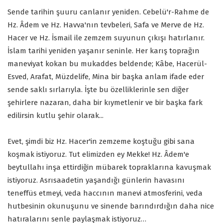
Sende tarihin şuuru canlanır yeniden. Cebelü'r-Rahme de
Hz. Âdem ve Hz. Havva'nın tevbeleri, Safa ve Merve de Hz.
Hacer ve Hz. İsmail ile zemzem suyunun çıkışı hatırlanır.
İslam tarihi yeniden yaşanır seninle. Her karış toprağın
maneviyat kokan bu mukaddes beldende; Kâbe, Hacerül-
Esved, Arafat, Müzdelife, Mina bir başka anlam ifade eder
sende saklı sırlarıyla. İşte bu özelliklerinle sen diğer
şehirlere nazaran, daha bir kıymetlenir ve bir başka fark
edilirsin kutlu şehir olarak...
Evet, şimdi biz Hz. Hacer'in zemzeme koştuğu gibi sana
koşmak istiyoruz. Tut elimizden ey Mekke! Hz. Âdem'e
beytullahı inşa ettirdiğin mübarek topraklarına kavuşmak
istiyoruz. Asrısaadetin yaşandığı günlerin havasını
teneffüs etmeyi, veda haccının manevi atmosferini, veda
hutbesinin okunuşunu ve sinende barındırdığın daha nice
hatıralarını senle paylaşmak istiyoruz…