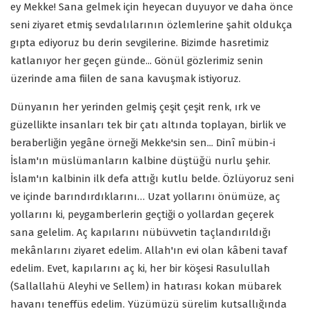
ey Mekke! Sana gelmek için heyecan duyuyor ve daha önce
seni ziyaret etmiş sevdalılarının özlemlerine şahit oldukça
gıpta ediyoruz bu derin sevgilerine. Bizimde hasretimiz
katlanıyor her geçen günde... Gönül gözlerimiz senin
üzerinde ama fiilen de sana kavuşmak istiyoruz.
Dünyanın her yerinden gelmiş çeşit çeşit renk, ırk ve
güzellikte insanları tek bir çatı altında toplayan, birlik ve
beraberliğin yegâne örneği Mekke'sin sen... Dinî mübin-i
İslam'ın müslümanların kalbine düştüğü nurlu şehir.
İslam'ın kalbinin ilk defa attığı kutlu belde. Özlüyoruz seni
ve içinde barındırdıklarını… Uzat yollarını önümüze, aç
yollarını ki, peygamberlerin geçtiği o yollardan geçerek
sana gelelim. Aç kapılarını nübüvvetin taçlandırıldığı
mekânlarını ziyaret edelim. Allah'ın evi olan kâbeni tavaf
edelim. Evet, kapılarını aç ki, her bir köşesi Rasulullah
(Sallallahü Aleyhi ve Sellem) in hatırası kokan mübarek
havanı teneffüs edelim. Yüzümüzü sürelim kutsallığında