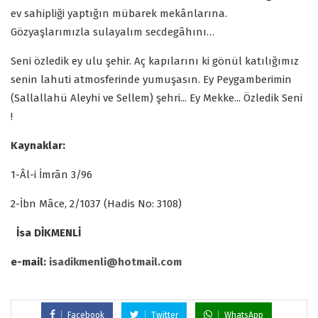
ev sahipliği yaptığın mübarek mekânlarına.
Gözyaşlarımızla sulayalım secdegâhını…
Seni özledik ey ulu şehir. Aç kapılarını ki gönül katılığımız
senin lahuti atmosferinde yumuşasın. Ey Peygamberimin
(Sallallahü Aleyhi ve Sellem) şehri... Ey Mekke... Özledik Seni
!
Kaynaklar:
1-Âl-i İmrân 3/96
2-İbn Mâce, 2/1037 (Hadis No: 3108)
İsa DİKMENLİ
e-mail:
isadikmenli@hotmail.com
Facebook
Twitter
WhatsApp