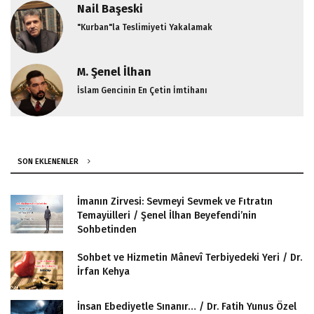
Nail Başeski
"Kurban"la Teslimiyeti Yakalamak
M. Şenel İlhan
İslam Gencinin En Çetin İmtihanı
SON EKLENENLER
İmanın Zirvesi: Sevmeyi Sevmek ve Fıtratın
Temayülleri / Şenel İlhan Beyefendi’nin
Sohbetinden
Sohbet ve Hizmetin Mânevî Terbiyedeki Yeri / Dr.
İrfan Kehya
İnsan Ebediyetle Sınanır… / Dr. Fatih Yunus Özel