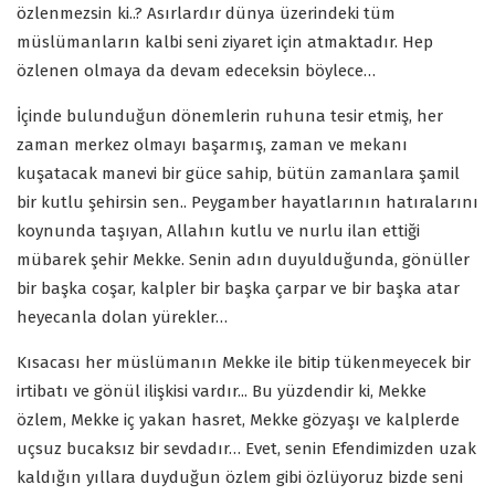
özlenmezsin ki..? Asırlardır dünya üzerindeki tüm
müslümanların kalbi seni ziyaret için atmaktadır. Hep
özlenen olmaya da devam edeceksin böylece…
İçinde bulunduğun dönemlerin ruhuna tesir etmiş, her
zaman merkez olmayı başarmış, zaman ve mekanı
kuşatacak manevi bir güce sahip, bütün zamanlara şamil
bir kutlu şehirsin sen.. Peygamber hayatlarının hatıralarını
koynunda taşıyan, Allahın kutlu ve nurlu ilan ettiği
mübarek şehir Mekke. Senin adın duyulduğunda, gönüller
bir başka coşar, kalpler bir başka çarpar ve bir başka atar
heyecanla dolan yürekler…
Kısacası her müslümanın Mekke ile bitip tükenmeyecek bir
irtibatı ve gönül ilişkisi vardır... Bu yüzdendir ki, Mekke
özlem, Mekke iç yakan hasret, Mekke gözyaşı ve kalplerde
uçsuz bucaksız bir sevdadır… Evet, senin Efendimizden uzak
kaldığın yıllara duyduğun özlem gibi özlüyoruz bizde seni