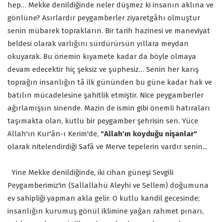
hep… Mekke denildiğinde neler düşmez ki insanın aklına ve
gönlüne? Asırlardır peygamberler ziyaretgâhı olmuştur
senin mübarek toprakların. Bir tarih hazinesi ve maneviyat
beldesi olarak varlığını sürdürürsün yıllara meydan
okuyarak. Bu önemin kıyamete kadar da böyle olmaya
devam edecektir hiç şeksiz ve şüphesiz… Senin her karış
toprağın insanlığın tâ ilk gününden bu güne kadar hak ve
batılın mücadelesine şahitlik etmiştir. Nice peygamberler
ağırlamışsın sinende. Mazin de ismin gibi önemli hatıraları
taşımakta olan, kutlu bir peygamber şehrisin sen. Yüce
Allah'ın Kur'ân-ı Kerim'de,
"Allah'ın koyduğu nişanlar"
olarak nitelendirdiği Safâ ve Merve tepelerin vardır senin...
Yine Mekke denildiğinde, iki cihan güneşi Sevgili
Peygamberimiz'in (Sallallahü Aleyhi ve Sellem) doğumuna
ev sahipliği yapman akla gelir. O kutlu kandil gecesinde;
insanlığın kurumuş gönül iklimine yağan rahmet pınarı,