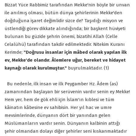
Bizzat Yüce Rabbimiz tarafından Mekke'nin böyle bir unvan
ile anılmış olması, bütün dünya şehirlerinin Mekke'den
doğduğuna işaret değimlidir sizce de? Taşıdığı misyon ve
üstlendiği görev dikkate alındığında; bir başkent hüviyeti
bulunan bu güzide şehrin önemi, bizatihi Allah (Celle
Celalühü) tarafından takdir edilmektedir. Nitekim Kuranı
Kerimde;
"Doğrusu insanlar için mâbed olarak yapılan ilk
ev, Mekke'de olandır. Âlemlere uğur, bereket ve hidayet
kaynağı olarak kurulmuştur."
buyrulmaktadır. (1)
Bu nedenle, ilk insan ve ilk Peygamber Hz. Âdem (as)
zamanından başlayan bir serüvenin vardır senin ey Mekke!
Hem yer, hem de gök ehli için İslam'ın kıblesi ve tüm
kâinatın kâbesine ev sahibisin. Her yıl hac ve umre
mevsimlerinde, dünyanın dört bir yanından gelen
Müslümanların vardır senin. Dünyanın kalbinin attığı
şehir olmandan dolayı diğer şehirler seni kıskanmaktadır