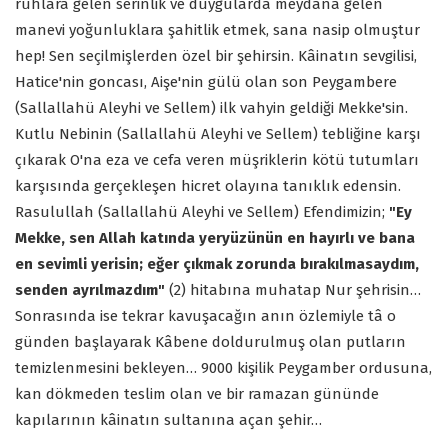
ruhlara gelen serinlik ve duygularda meydana gelen
manevi yoğunluklara şahitlik etmek, sana nasip olmuştur
hep! Sen seçilmişlerden özel bir şehirsin. Kâinatın sevgilisi,
Hatice'nin goncası, Aişe'nin gülü olan son Peygambere
(Sallallahü Aleyhi ve Sellem) ilk vahyin geldiği Mekke'sin.
Kutlu Nebinin (Sallallahü Aleyhi ve Sellem) tebliğine karşı
çıkarak O'na eza ve cefa veren müşriklerin kötü tutumları
karşısında gerçekleşen hicret olayına tanıklık edensin.
Rasulullah (Sallallahü Aleyhi ve Sellem) Efendimizin;
"Ey
Mekke, sen Allah katında yeryüzünün en hayırlı ve bana
en sevimli yerisin; eğer çıkmak zorunda bırakılmasaydım,
senden ayrılmazdım"
(2) hitabına muhatap Nur şehrisin…
Sonrasında ise tekrar kavuşacağın anın özlemiyle tâ o
günden başlayarak Kâbene doldurulmuş olan putların
temizlenmesini bekleyen… 9000 kişilik Peygamber ordusuna,
kan dökmeden teslim olan ve bir ramazan gününde
kapılarının kâinatın sultanına açan şehir…