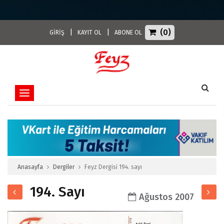
(0)
|
|
GİRİŞ
KAYIT OL
ABONE OL
Toggle navigation
Anasayfa
Dergiler
Feyz Dergisi 194. sayı
194. Sayı
Ağustos 2007