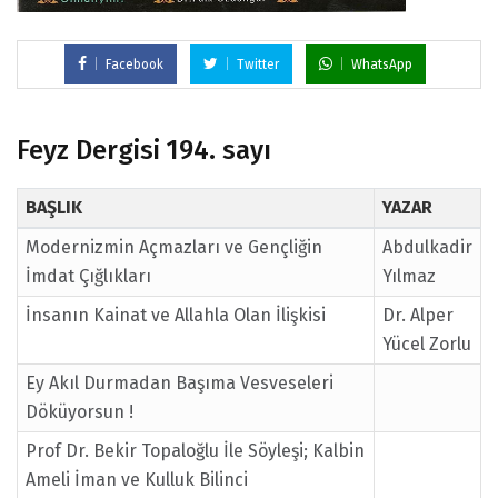
Facebook
Twitter
WhatsApp
Feyz Dergisi 194. sayı
BAŞLIK
YAZAR
Modernizmin Açmazları ve Gençliğin
Abdulkadir
İmdat Çığlıkları
Yılmaz
İnsanın Kainat ve Allahla Olan İlişkisi
Dr. Alper
Yücel Zorlu
Ey Akıl Durmadan Başıma Vesveseleri
Döküyorsun !
Prof Dr. Bekir Topaloğlu İle Söyleşi; Kalbin
Ameli İman ve Kulluk Bilinci