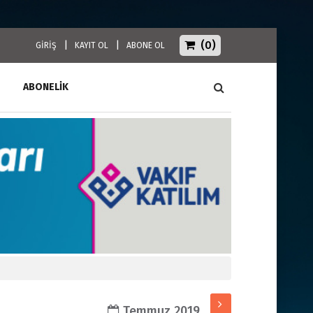
(0)
|
|
GİRİŞ
KAYIT OL
ABONE OL
ABONELİK
Temmuz 2019