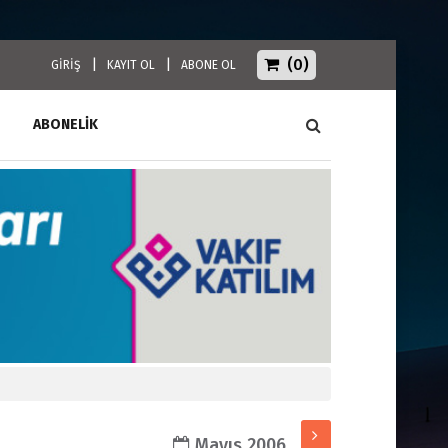
(0)
|
|
GİRİŞ
KAYIT OL
ABONE OL
ABONELİK
Mayıs 2006