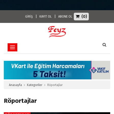
(0)
|
|
GİRİŞ
KAYIT OL
ABONE OL
Toggle navigation
Anasayfa
Kategoriler
Röportajlar
Röportajlar