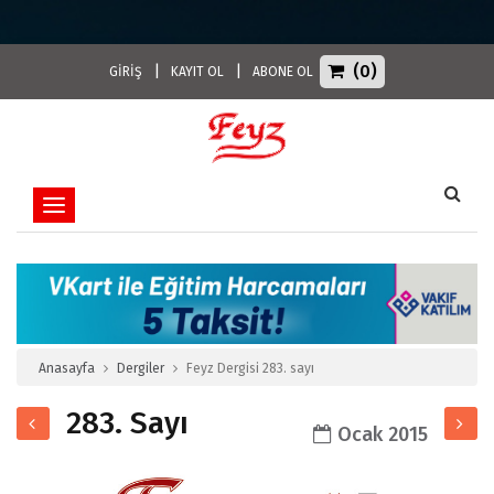
(0)
|
|
GİRİŞ
KAYIT OL
ABONE OL
Toggle navigation
Anasayfa
Dergiler
Feyz Dergisi 283. sayı
283. Sayı
Ocak 2015