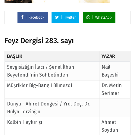
Facebook
Twitter
WhatsApp
Feyz Dergisi 283. sayı
BAŞLIK
YAZAR
Sevgisizliğin İlacı / Şenel İlhan
Nail
Beyefendi'nin Sohbetinden
Başeski
Müşrikler Big-Bang'i Bilmezdi
Dr. Metin
Serimer
Dünya - Ahiret Dengesi / Yrd. Doç. Dr.
Hülya Terzioğlu
Kalbin Haykırışı
Ahmet
Soydan