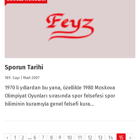
Sporun Tarihi
189. Sayı | Mart 2007
1970 li yıllardan bu yana, özellikle 1980 Moskova
Olimpiyat Oyunları sırasında spor felsefesi spor
biliminin kuramıyla genel felsefi kura...
...
‹
1
2
6
7
8
9
10
11
12
13
14
15
›