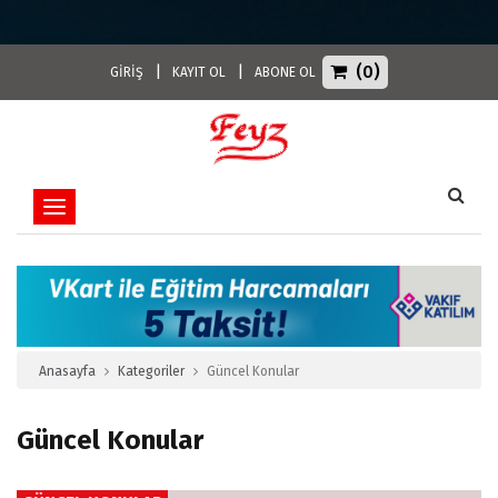
(0)
|
|
GİRİŞ
KAYIT OL
ABONE OL
Toggle navigation
Anasayfa
Kategoriler
Güncel Konular
Güncel Konular